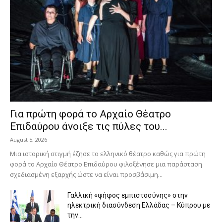
Για πρώτη φορά το Αρχαίο Θέατρο
Επιδαύρου άνοιξε τις πύλες του...
August 5, 2026
Μια ιστορική στιγμή έζησε το ελληνικό θέατρο καθώς για πρώτη
φορά το Αρχαίο Θέατρο Επιδαύρου φιλοξένησε μια παράσταση
σχεδιασμένη εξαρχής ώστε να είναι προσβάσιμη...
Γαλλική «ψήφος εμπιστοσύνης» στην
ηλεκτρική διασύνδεση Ελλάδας – Κύπρου με
την...