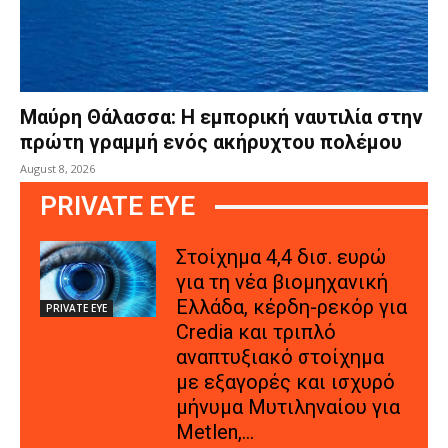
Μαύρη Θάλασσα: Η εμπορική ναυτιλία στην
πρώτη γραμμή ενός ακήρυχτου πολέμου
August 8, 2026
PRIVATE EYE
Στοίχημα 4,4 δισ. ευρώ
για τη νέα βιομηχανική
Ελλάδα, κέρδη-ρεκόρ για
PRIVATE EYE
Credia και τριπλό
αναπτυξιακό στοίχημα
με εξαγορές και ισχυρό
μήνυμα Μυτιληναίου για
Metlen,...