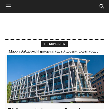
TRENDING NOW
Μαύρη Θάλασσα: Η εμπορική ναυτιλία στην πρώτη γραμμή
ενός ακήρυχτου πολέμου