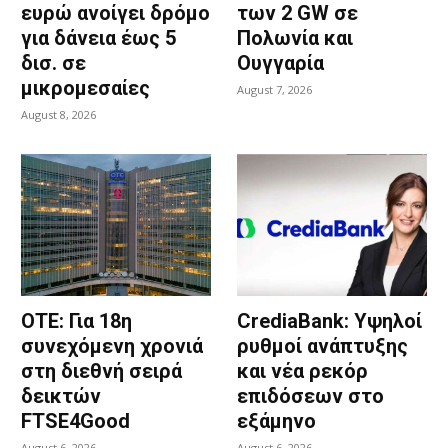
ευρώ ανοίγει δρόμο
των 2 GW σε
για δάνεια έως 5
Πολωνία και
δισ. σε
Ουγγαρία
μικρομεσαίες
August 7, 2026
August 8, 2026
ΟΤΕ: Για 18η
CrediaBank: Υψηλοί
συνεχόμενη χρονιά
ρυθμοί ανάπτυξης
στη διεθνή σειρά
και νέα ρεκόρ
δεικτών
επιδόσεων στο
FTSE4Good
εξάμηνο
August 6, 2026
August 6, 2026