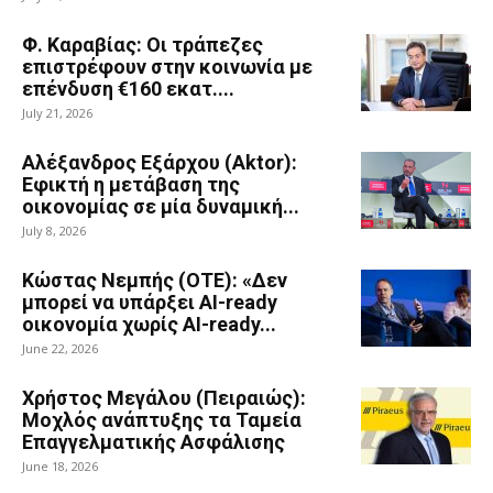
Φ. Καραβίας: Οι τράπεζες
επιστρέφουν στην κοινωνία με
επένδυση €160 εκατ....
July 21, 2026
Αλέξανδρος Εξάρχου (Aktor):
Εφικτή η μετάβαση της
οικονομίας σε μία δυναμική...
July 8, 2026
Κώστας Νεμπής (ΟΤΕ): «Δεν
μπορεί να υπάρξει AI-ready
οικονομία χωρίς AI-ready...
June 22, 2026
Χρήστος Μεγάλου (Πειραιώς):
Μοχλός ανάπτυξης τα Ταμεία
Επαγγελματικής Ασφάλισης
June 18, 2026