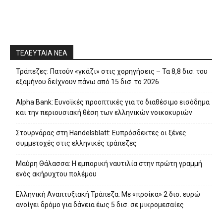
ΤΕΛΕΥΤΑΙΑ ΝΕΑ
Τράπεζες: Πατούν «γκάζι» στις χορηγήσεις – Τα 8,8 δισ. του
εξαμήνου δείχνουν πάνω από 15 δισ. το 2026
Alpha Bank: Ευνοϊκές προοπτικές για το διαθέσιμο εισόδημα
και την περιουσιακή θέση των ελληνικών νοικοκυριών
Στουρνάρας στη Handelsblatt: Ευπρόσδεκτες οι ξένες
συμμετοχές στις ελληνικές τράπεζες
Μαύρη Θάλασσα: Η εμπορική ναυτιλία στην πρώτη γραμμή
ενός ακήρυχτου πολέμου
Ελληνική Αναπτυξιακή Τράπεζα: Με «προίκα» 2 δισ. ευρώ
ανοίγει δρόμο για δάνεια έως 5 δισ. σε μικρομεσαίες