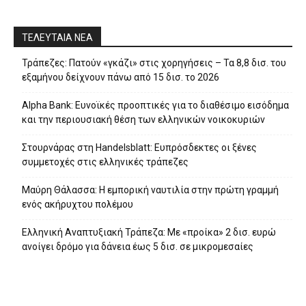
ΤΕΛΕΥΤΑΙΑ ΝΕΑ
Τράπεζες: Πατούν «γκάζι» στις χορηγήσεις – Τα 8,8 δισ. του
εξαμήνου δείχνουν πάνω από 15 δισ. το 2026
Alpha Bank: Ευνοϊκές προοπτικές για το διαθέσιμο εισόδημα
και την περιουσιακή θέση των ελληνικών νοικοκυριών
Στουρνάρας στη Handelsblatt: Ευπρόσδεκτες οι ξένες
συμμετοχές στις ελληνικές τράπεζες
Μαύρη Θάλασσα: Η εμπορική ναυτιλία στην πρώτη γραμμή
ενός ακήρυχτου πολέμου
Ελληνική Αναπτυξιακή Τράπεζα: Με «προίκα» 2 δισ. ευρώ
ανοίγει δρόμο για δάνεια έως 5 δισ. σε μικρομεσαίες