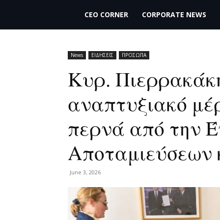
THECEO.gr
CEO CORNER
CORPORATE NEWS
News
ΕΙΔΗΣΕΙΣ
ΠΡΟΣΩΠΑ
Κυρ. Πιερρακάκη
αναπτυξιακό μέ
περνά από την 
Αποταμιεύσεων 
June 3, 2026