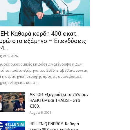
ΕΗ: Καθαρά κέρδη 400 εκατ.
υρώ στο εξάμηνο – Επενδύσεις
,4...
gust 5, 2026
χυρές οικονομικές επιδόσεις κατέγραψε η ΔΕΗ
τά το πρώτο εξάμηνο του 2026, επιβεβαιώνοντας
ι η στρατηγική στροφής προς τις ανανεώσιμες
γές ενέργειας και τη...
AKTOR: Εξαγοράζει το 75% των
ΗΛΕΚΤΩΡ και THALIS – Στα
€300...
August 5, 2026
HELLENiQ ENERGY: Καθαρά
κέρδη 393 εκατ. ευρώ στο