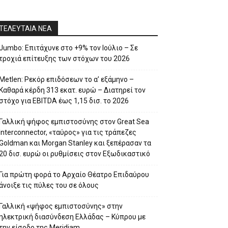
ΤΕΛΕΥΤΑΙΑ ΝΕΑ
Jumbo: Επιτάχυνε στο +9% τον Ιούλιο – Σε
τροχιά επίτευξης των στόχων του 2026
Metlen: Ρεκόρ επιδόσεων το α’ εξάμηνο –
Kαθαρά κέρδη 313 εκατ. ευρώ – Διατηρεί τον
στόχο για EBITDA έως 1,15 δισ. το 2026
Γαλλική ψήφος εμπιστοσύνης στον Great Sea
Interconnector, «ταύρος» για τις τράπεζες
Goldman και Morgan Stanley και ξεπέρασαν τα
20 δισ. ευρώ οι ρυθμίσεις στον Εξωδικαστικό
Για πρώτη φορά το Αρχαίο Θέατρο Επιδαύρου
άνοιξε τις πύλες του σε όλους
Γαλλική «ψήφος εμπιστοσύνης» στην
ηλεκτρική διασύνδεση Ελλάδας – Κύπρου με
την είσοδο της Meridiam