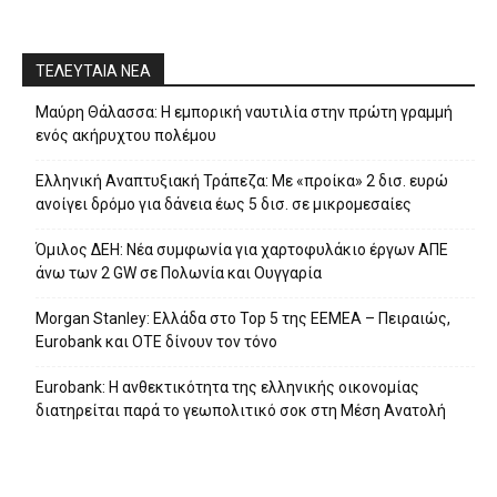
ΤΕΛΕΥΤΑΙΑ ΝΕΑ
Μαύρη Θάλασσα: Η εμπορική ναυτιλία στην πρώτη γραμμή
ενός ακήρυχτου πολέμου
Ελληνική Αναπτυξιακή Τράπεζα: Με «προίκα» 2 δισ. ευρώ
ανοίγει δρόμο για δάνεια έως 5 δισ. σε μικρομεσαίες
Όμιλος ΔΕΗ: Νέα συμφωνία για χαρτοφυλάκιο έργων ΑΠΕ
άνω των 2 GW σε Πολωνία και Ουγγαρία
Morgan Stanley: Ελλάδα στο Top 5 της EEMEA – Πειραιώς,
Eurobank και ΟΤΕ δίνουν τον τόνο
Eurobank: Η ανθεκτικότητα της ελληνικής οικονομίας
διατηρείται παρά το γεωπολιτικό σοκ στη Μέση Ανατολή