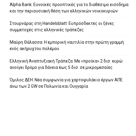
Alpha Bank: Ευνοϊκές προοπτικές για το διαθέσιμο εισόδημα
και την περιουσιακή θέση των ελληνικών νοικοκυριών
Στουρνάρας στη Handelsblatt: Ευπρόσδεκτες οι ξένες
συμμετοχές στις ελληνικές τράπεζες
Μαύρη Θάλασσα: Η εμπορική ναυτιλία στην πρώτη γραμμή
ενός ακήρυχτου πολέμου
Ελληνική Αναπτυξιακή Τράπεζα: Με «προίκα» 2 δισ. ευρώ
ανοίγει δρόμο για δάνεια έως 5 δισ. σε μικρομεσαίες
Όμιλος ΔΕΗ: Νέα συμφωνία για χαρτοφυλάκιο έργων ΑΠΕ
άνω των 2 GW σε Πολωνία και Ουγγαρία