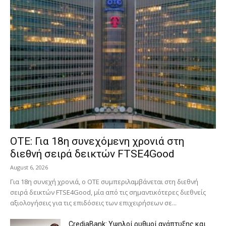
ΟΤΕ: Για 18η συνεχόμενη χρονιά στη
διεθνή σειρά δεικτών FTSE4Good
August 6, 2026
Για 18η συνεχή χρονιά, ο ΟΤΕ συμπεριλαμβάνεται στη διεθνή
σειρά δεικτών FTSE4Good, μία από τις σημαντικότερες διεθνείς
αξιολογήσεις για τις επιδόσεις των επιχειρήσεων σε...
CrediaBank: Υψηλοί ρυθμοί ανάπτυξης και