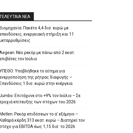
ΤΕΛΕΥΤΑΙΑ ΝΕΑ
Βιομηχανία: Πακέτο 4,4 δισ. ευρώ με
επενδύσεις, ενεργειακή στήριξη και 11
μεταρρυθμίσεις
Aegean: Νέο ρεκόρ με πάνω από 2 εκατ.
επιβάτες τον Ιούλιο
ΥΠΕΘΟ: Υποβλήθηκε το αίτημα για
ενεργοποίηση της ρήτρας διαφυγής –
Επενδύσεις 1 δισ. ευρώ στην ενέργεια
Jumbo: Επιτάχυνε στο +9% τον Ιούλιο – Σε
τροχιά επίτευξης των στόχων του 2026
Metlen: Ρεκόρ επιδόσεων το α’ εξάμηνο –
Kαθαρά κέρδη 313 εκατ. ευρώ – Διατηρεί τον
στόχο για EBITDA έως 1,15 δισ. το 2026