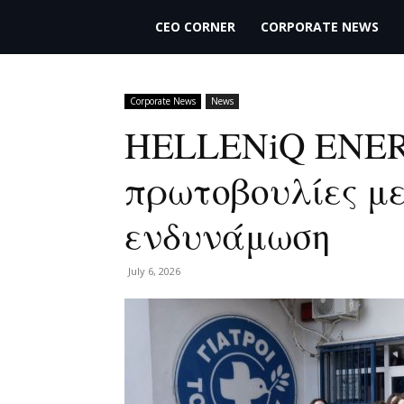
THECEO.gr
CEO CORNER
CORPORATE NEWS
Corporate News
News
HELLENiQ ENER
πρωτοβουλίες με
ενδυνάμωση
July 6, 2026