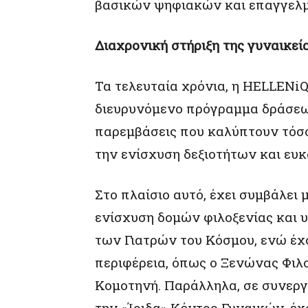
βασικών ψηφιακών και επαγγελμ
Διαχρονική στήριξη της γυναικε
Τα τελευταία χρόνια, η HELLENi
διευρυνόμενο πρόγραμμα δράσεω
παρεμβάσεις που καλύπτουν τόσο
την ενίσχυση δεξιοτήτων και ευ
Στο πλαίσιο αυτό, έχει συμβάλει
ενίσχυση δομών φιλοξενίας και 
των Γιατρών του Κόσμου, ενώ έχο
περιφέρεια, όπως ο Ξενώνας Φι
Κομοτηνή. Παράλληλα, σε συνεργ
την «Ίριδα» Κέντρο Γυναικών, έχ