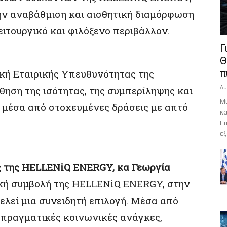
την αναβάθμιση και αισθητική διαμόρφωση
ιτουργικό και φιλόξενο περιβάλλον.
Γ
Θ
ική Εταιρικής Υπευθυνότητας της
π
Au
ση της ισότητας, της συμπερίληψης και
Μι
μέσα από στοχευμένες δράσεις με απτό
κα
Επ
εξ
ς της HELLENiQ ENERGY, κα Γεωργία
κή συμβολή της HELLENiQ ENERGY, στην
λεί μια συνειδητή επιλογή. Μέσα από
 πραγματικές κοινωνικές ανάγκες,