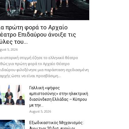
ια πρώτη φορά το Αρχαίο
έατρο Επιδαύρου άνοιξε τις
ύλες του...
gust 5, 2026
α ιστορική στιγμή έζησε το ελληνικό θέατρο
θώς για πρώτη φορά το Αρχαίο Θέατρο
ιδαύρου φιλοξένησε μια παράσταση σχεδιασμένη
αρχής ώστε να είναι προσβάσιμη...
Γαλλική «ψήφος
εμπιστοσύνης» στην ηλεκτρική
διασύνδεση Ελλάδας – Κύπρου
με την...
August 5, 2026
Eξωδικαστικός Μηχανισμός:
Άνω των 20 δισ. ευρώ οι