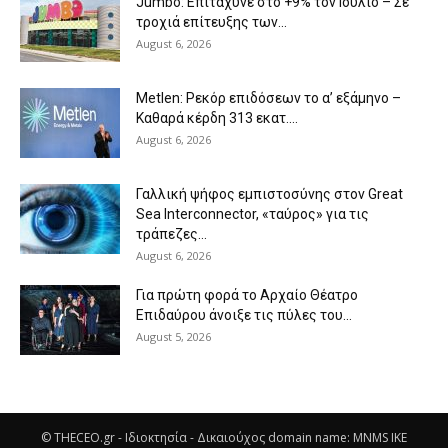
Jumbo: Επιτάχυνε στο +9% τον Ιούλιο – Σε
τροχιά επίτευξης των...
August 6, 2026
Metlen: Ρεκόρ επιδόσεων το α’ εξάμηνο –
Kαθαρά κέρδη 313 εκατ....
August 6, 2026
Γαλλική ψήφος εμπιστοσύνης στον Great
Sea Interconnector, «ταύρος» για τις
τράπεζες...
August 6, 2026
Για πρώτη φορά το Αρχαίο Θέατρο
Επιδαύρου άνοιξε τις πύλες του...
August 5, 2026
© THECEO.gr - Ιδιοκτησία - Δικαιούχος domain name: MNMS IKE