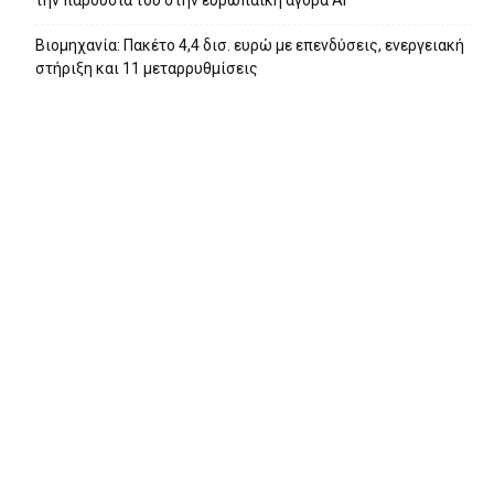
την παρουσία του στην ευρωπαϊκή αγορά ΑΙ
Βιομηχανία: Πακέτο 4,4 δισ. ευρώ με επενδύσεις, ενεργειακή
στήριξη και 11 μεταρρυθμίσεις