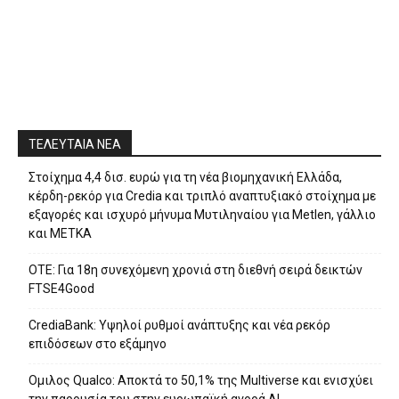
ΤΕΛΕΥΤΑΙΑ ΝΕΑ
Στοίχημα 4,4 δισ. ευρώ για τη νέα βιομηχανική Ελλάδα,
κέρδη-ρεκόρ για Credia και τριπλό αναπτυξιακό στοίχημα με
εξαγορές και ισχυρό μήνυμα Μυτιληναίου για Metlen, γάλλιο
και ΜΕΤΚΑ
ΟΤΕ: Για 18η συνεχόμενη χρονιά στη διεθνή σειρά δεικτών
FTSE4Good
CrediaBank: Υψηλοί ρυθμοί ανάπτυξης και νέα ρεκόρ
επιδόσεων στο εξάμηνο
Ομιλος Qualco: Αποκτά το 50,1% της Multiverse και ενισχύει