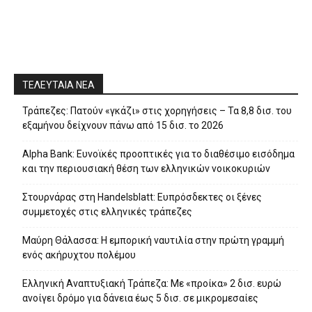
ΤΕΛΕΥΤΑΙΑ ΝΕΑ
Τράπεζες: Πατούν «γκάζι» στις χορηγήσεις – Τα 8,8 δισ. του
εξαμήνου δείχνουν πάνω από 15 δισ. το 2026
Alpha Bank: Ευνοϊκές προοπτικές για το διαθέσιμο εισόδημα
και την περιουσιακή θέση των ελληνικών νοικοκυριών
Στουρνάρας στη Handelsblatt: Ευπρόσδεκτες οι ξένες
συμμετοχές στις ελληνικές τράπεζες
Μαύρη Θάλασσα: Η εμπορική ναυτιλία στην πρώτη γραμμή
ενός ακήρυχτου πολέμου
Ελληνική Αναπτυξιακή Τράπεζα: Με «προίκα» 2 δισ. ευρώ
ανοίγει δρόμο για δάνεια έως 5 δισ. σε μικρομεσαίες