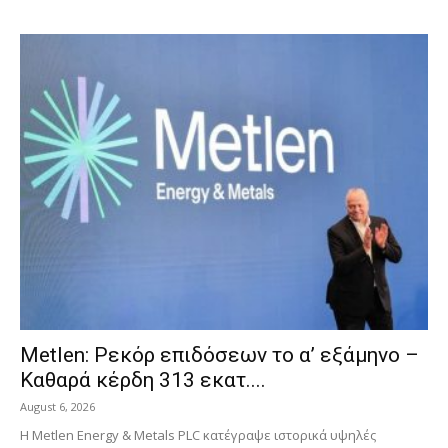
Metlen: Ρεκόρ επιδόσεων το α’ εξάμηνο –
Kαθαρά κέρδη 313 εκατ....
August 6, 2026
Η Metlen Energy & Metals PLC κατέγραψε ιστορικά υψηλές