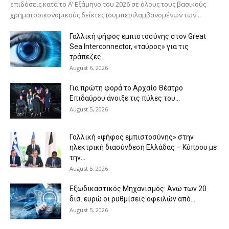
επιδόσεις κατά το Α’ Εξάμηνο του 2026 σε όλους τους βασικούς
χρηματοοικονομικούς δείκτες (συμπεριλαμβανομένων των...
Γαλλική ψήφος εμπιστοσύνης στον Great
Sea Interconnector, «ταύρος» για τις
τράπεζες...
August 6, 2026
Για πρώτη φορά το Αρχαίο Θέατρο
Επιδαύρου άνοιξε τις πύλες του...
August 5, 2026
Γαλλική «ψήφος εμπιστοσύνης» στην
ηλεκτρική διασύνδεση Ελλάδας – Κύπρου με
την...
August 5, 2026
Eξωδικαστικός Μηχανισμός: Άνω των 20
δισ. ευρώ οι ρυθμίσεις οφειλών από...
August 5, 2026