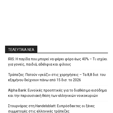
ΤΕΛΕΥΤΑΙΑ ΝΕΑ
IRIS: Η παγίδα που μπορεί να φέρει φόρο έως 40% – Τι ισχύει
για γονείς, παιδιά, αδέλφια και φίλους
Τράπεζες: Πατούν «γκάζι» στις χορηγήσεις – Τα 8,8 δισ. του
εξαμήνου δείχνουν πάνω από 15 δισ. το 2026
Alpha Bank: Ευνοϊκές προοπτικές για το διαθέσιμο εισόδημα
και την περιουσιακή θέση των ελληνικών νοικοκυριών
Στουρνάρας στη Handelsblatt: Ευπρόσδεκτες οι ξένες
συμμετοχές στις ελληνικές τράπεζες