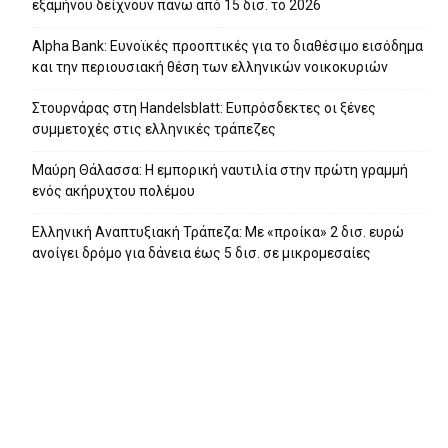
εξαμήνου δείχνουν πάνω από 15 δισ. το 2026
Alpha Bank: Ευνοϊκές προοπτικές για το διαθέσιμο εισόδημα
και την περιουσιακή θέση των ελληνικών νοικοκυριών
Στουρνάρας στη Handelsblatt: Ευπρόσδεκτες οι ξένες
συμμετοχές στις ελληνικές τράπεζες
Μαύρη Θάλασσα: Η εμπορική ναυτιλία στην πρώτη γραμμή
ενός ακήρυχτου πολέμου
Ελληνική Αναπτυξιακή Τράπεζα: Με «προίκα» 2 δισ. ευρώ
ανοίγει δρόμο για δάνεια έως 5 δισ. σε μικρομεσαίες