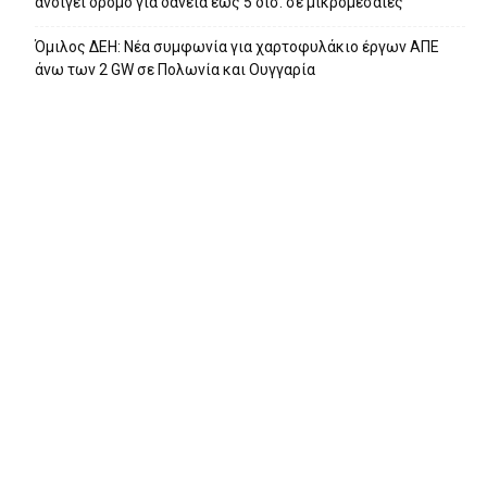
ανοίγει δρόμο για δάνεια έως 5 δισ. σε μικρομεσαίες
Όμιλος ΔΕΗ: Νέα συμφωνία για χαρτοφυλάκιο έργων ΑΠΕ
άνω των 2 GW σε Πολωνία και Ουγγαρία