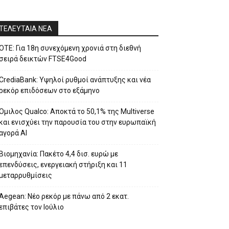
ΤΕΛΕΥΤΑΙΑ ΝΕΑ
ΟΤΕ: Για 18η συνεχόμενη χρονιά στη διεθνή
σειρά δεικτών FTSE4Good
CrediaBank: Υψηλοί ρυθμοί ανάπτυξης και νέα
ρεκόρ επιδόσεων στο εξάμηνο
Ομιλος Qualco: Αποκτά το 50,1% της Multiverse
και ενισχύει την παρουσία του στην ευρωπαϊκή
αγορά ΑΙ
Βιομηχανία: Πακέτο 4,4 δισ. ευρώ με
επενδύσεις, ενεργειακή στήριξη και 11
μεταρρυθμίσεις
Aegean: Νέο ρεκόρ με πάνω από 2 εκατ.
επιβάτες τον Ιούλιο