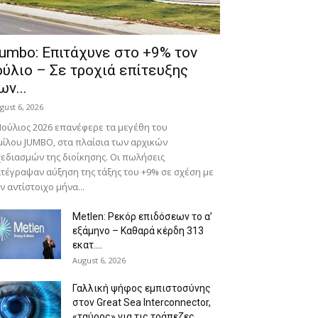
umbo: Επιτάχυνε στο +9% τον
ούλιο – Σε τροχιά επίτευξης
ων...
gust 6, 2026
Ιούλιος 2026 επανέφερε τα μεγέθη του
ίλου JUMBO, στα πλαίσια των αρχικών
εδιασμών της διοίκησης. Οι πωλήσεις
τέγραψαν αύξηση της τάξης του +9% σε σχέση με
ν αντίστοιχο μήνα...
Metlen: Ρεκόρ επιδόσεων το α’
εξάμηνο – Kαθαρά κέρδη 313
εκατ....
August 6, 2026
Γαλλική ψήφος εμπιστοσύνης
στον Great Sea Interconnector,
«ταύρος» για τις τράπεζες...