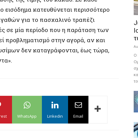
μο εισόδημα κατευθύνεται περισσότερο
γαθών για το πασχαλινό τραπέζι
J
ές σε μία περίοδο που η παράταση των
Ι
τ
 προβληματισμό στην αγορά, αν και
Au
υσίμων δεν καταγράφονται, έως τώρα,
O 
τα».
Ομ
σχ
κα
το
rest
WhatsApp
Linkedin
Email