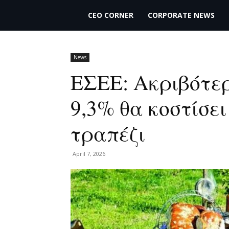
THECEO.gr
CEO CORNER
CORPORATE NEWS
News
ΕΣΕΕ: Ακριβότε
9,3% θα κοστίσε
τραπέζι
April 7, 2026