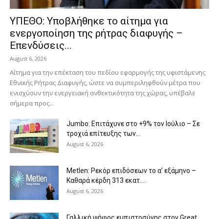
ΥΠΕΘΟ: Υποβλήθηκε το αίτημα για
ενεργοποίηση της ρήτρας διαφυγής –
Επενδύσεις...
August 6, 2026
Αίτημα για την επέκταση του πεδίου εφαρμογής της υφιστάμενης
Εθνικής Ρήτρας Διαφυγής, ώστε να συμπεριληφθούν μέτρα που
ενισχύουν την ενεργειακή ανθεκτικότητα της χώρας, υπέβαλε
σήμερα προς...
Jumbo: Επιτάχυνε στο +9% τον Ιούλιο – Σε
τροχιά επίτευξης των...
August 6, 2026
Metlen: Ρεκόρ επιδόσεων το α’ εξάμηνο –
Kαθαρά κέρδη 313 εκατ....
August 6, 2026
Γαλλική ψήφος εμπιστοσύνης στον Great