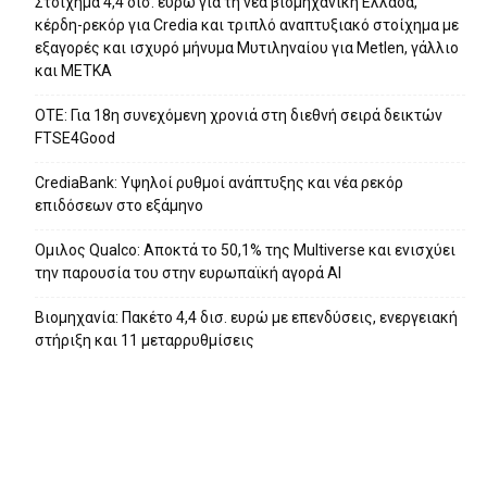
Στοίχημα 4,4 δισ. ευρώ για τη νέα βιομηχανική Ελλάδα,
κέρδη-ρεκόρ για Credia και τριπλό αναπτυξιακό στοίχημα με
εξαγορές και ισχυρό μήνυμα Μυτιληναίου για Metlen, γάλλιο
και ΜΕΤΚΑ
ΟΤΕ: Για 18η συνεχόμενη χρονιά στη διεθνή σειρά δεικτών
FTSE4Good
CrediaBank: Υψηλοί ρυθμοί ανάπτυξης και νέα ρεκόρ
επιδόσεων στο εξάμηνο
Ομιλος Qualco: Αποκτά το 50,1% της Multiverse και ενισχύει
την παρουσία του στην ευρωπαϊκή αγορά ΑΙ
Βιομηχανία: Πακέτο 4,4 δισ. ευρώ με επενδύσεις, ενεργειακή
στήριξη και 11 μεταρρυθμίσεις