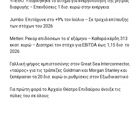
ΥΠΕΘΟ: Υποβλήθηκε το αίτημα για ενεργοποίηση της ρήτρας
διαφυγής – Επενδύσεις 1 δισ. ευρώ στην ενέργεια
Jumbo: Επιτάχυνε στο +9% τον Ιούλιο – Σε τροχιά επίτευξης
των στόχων του 2026
Metlen: Ρεκόρ επιδόσεων το α’ εξάμηνο – Kαθαρά κέρδη 313
εκατ. ευρώ – Διατηρεί τον στόχο για EBITDA έως 1,15 δισ. το
2026
Γαλλική ψήφος εμπιστοσύνης στον Great Sea Interconnector,
«ταύρος» για τις τράπεζες Goldman και Morgan Stanley και
ξεπέρασαν τα 20 δισ. ευρώ οι ρυθμίσεις στον Εξωδικαστικό
Για πρώτη φορά το Αρχαίο Θέατρο Επιδαύρου άνοιξε τις
πύλες του σε όλους