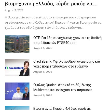
βιομηχανική Ελλάδα, κέρδη-ρεκόρ για...
August 7, 2026
Η βιομηχανία τοποθετείται στο επίκεντρο του κυβερνητικού
σχεδιασμού, με την Κυβερνητική Επιτροπή για τη Βιομηχανία να
χαράσσει τον οδικό χάρτη των επόμενων ετών για...
ΟΤΕ: Για 18η συνεχόμενη χρονιά στη διεθνή
σειρά δεικτών FTSE4Good
August 6, 2026
CrediaBank: Υψηλοί ρυθμοί ανάπτυξης και
νέα ρεκόρ επιδόσεων στο εξάμηνο
August 6, 2026
Ομιλος Qualco: Αποκτά το 50,1% της
Multiverse και ενισχύει την παρουσία...
August 6, 2026
Βιομηχανία: Πακέτο 4,4 δισ. ευρώ με