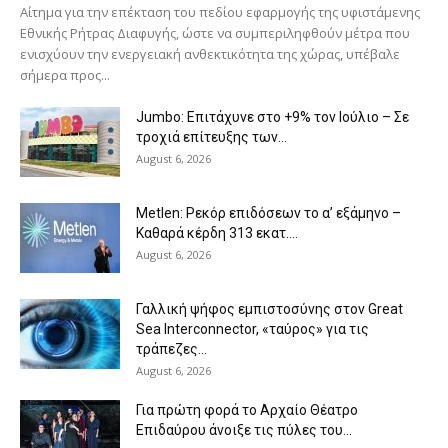
Αίτημα για την επέκταση του πεδίου εφαρμογής της υφιστάμενης
Εθνικής Ρήτρας Διαφυγής, ώστε να συμπεριληφθούν μέτρα που
ενισχύουν την ενεργειακή ανθεκτικότητα της χώρας, υπέβαλε
σήμερα προς...
Jumbo: Επιτάχυνε στο +9% τον Ιούλιο – Σε
τροχιά επίτευξης των...
August 6, 2026
Metlen: Ρεκόρ επιδόσεων το α’ εξάμηνο –
Kαθαρά κέρδη 313 εκατ....
August 6, 2026
Γαλλική ψήφος εμπιστοσύνης στον Great
Sea Interconnector, «ταύρος» για τις
τράπεζες...
August 6, 2026
Για πρώτη φορά το Αρχαίο Θέατρο
Επιδαύρου άνοιξε τις πύλες του...