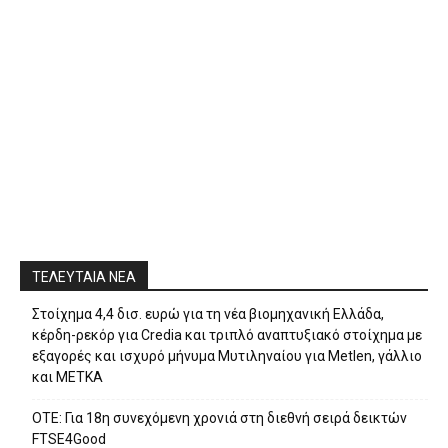
ΤΕΛΕΥΤΑΙΑ ΝΕΑ
Στοίχημα 4,4 δισ. ευρώ για τη νέα βιομηχανική Ελλάδα,
κέρδη-ρεκόρ για Credia και τριπλό αναπτυξιακό στοίχημα με
εξαγορές και ισχυρό μήνυμα Μυτιληναίου για Metlen, γάλλιο
και ΜΕΤΚΑ
ΟΤΕ: Για 18η συνεχόμενη χρονιά στη διεθνή σειρά δεικτών
FTSE4Good