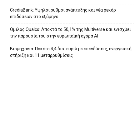
CrediaBank: Υψηλοί ρυθμοί ανάπτυξης και νέα ρεκόρ
επιδόσεων στο εξάμηνο
Ομιλος Qualco: Αποκτά το 50,1% της Multiverse και ενισχύει
την παρουσία του στην ευρωπαϊκή αγορά ΑΙ
Βιομηχανία: Πακέτο 4,4 δισ. ευρώ με επενδύσεις, ενεργειακή
στήριξη και 11 μεταρρυθμίσεις