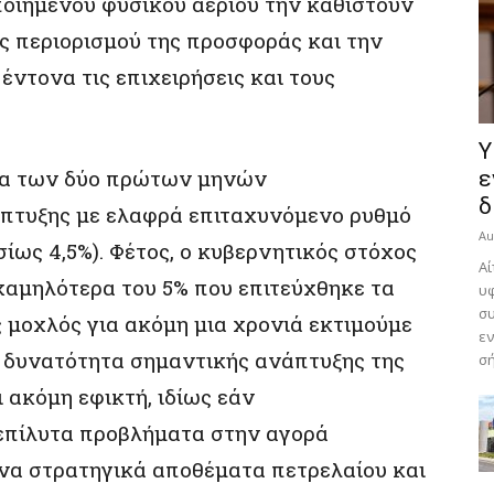
οιημένου φυσικού αερίου την καθιστούν
ς περιορισμού της προσφοράς και την
ντονα τις επιχειρήσεις και τους
Υ
εία των δύο πρώτων μηνών
ε
δ
άπτυξης με ελαφρά επιταχυνόμενο ρυθμό
Au
σίως 4,5%). Φέτος, ο κυβερνητικός στόχος
Αί
 χαμηλότερα του 5% που επιτεύχθηκε τα
υφ
συ
ς μοχλός για ακόμη μια χρονιά εκτιμούμε
εν
 η δυνατότητα σημαντικής ανάπτυξης της
σή
 ακόμη εφικτή, ιδίως εάν
επίλυτα προβλήματα στην αγορά
να στρατηγικά αποθέματα πετρελαίου και