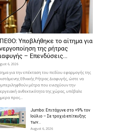
ΠΕΘΟ: Υποβλήθηκε το αίτημα για
νεργοποίηση της ρήτρας
ιαφυγής – Επενδύσεις...
gust 6, 2026
τημα για την επέκταση του πεδίου εφαρμογής της
ιστάμενης Εθνικής Ρήτρας Διαφυγής, ώστε να
μπεριληφθούν μέτρα που ενισχύουν την
εργειακή ανθεκτικότητα της χώρας, υπέβαλε
μερα προς...
Jumbo: Επιτάχυνε στο +9% τον
Ιούλιο – Σε τροχιά επίτευξης
των...
August 6, 2026