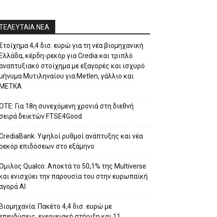
ΤΕΛΕΥΤΑΙΑ ΝΕΑ
Στοίχημα 4,4 δισ. ευρώ για τη νέα βιομηχανική
Ελλάδα, κέρδη-ρεκόρ για Credia και τριπλό
αναπτυξιακό στοίχημα με εξαγορές και ισχυρό
μήνυμα Μυτιληναίου για Metlen, γάλλιο και
ΜΕΤΚΑ
ΟΤΕ: Για 18η συνεχόμενη χρονιά στη διεθνή
σειρά δεικτών FTSE4Good
CrediaBank: Υψηλοί ρυθμοί ανάπτυξης και νέα
ρεκόρ επιδόσεων στο εξάμηνο
Ομιλος Qualco: Αποκτά το 50,1% της Multiverse
και ενισχύει την παρουσία του στην ευρωπαϊκή
αγορά ΑΙ
Βιομηχανία: Πακέτο 4,4 δισ. ευρώ με
επενδύσεις, ενεργειακή στήριξη και 11