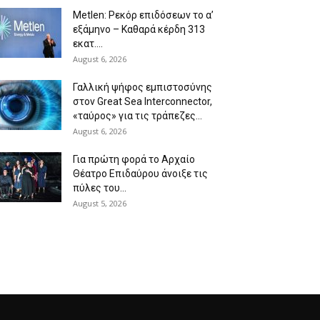
Metlen: Ρεκόρ επιδόσεων το α’
εξάμηνο – Kαθαρά κέρδη 313
εκατ....
August 6, 2026
Γαλλική ψήφος εμπιστοσύνης
στον Great Sea Interconnector,
«ταύρος» για τις τράπεζες...
August 6, 2026
Για πρώτη φορά το Αρχαίο
Θέατρο Επιδαύρου άνοιξε τις
πύλες του...
August 5, 2026