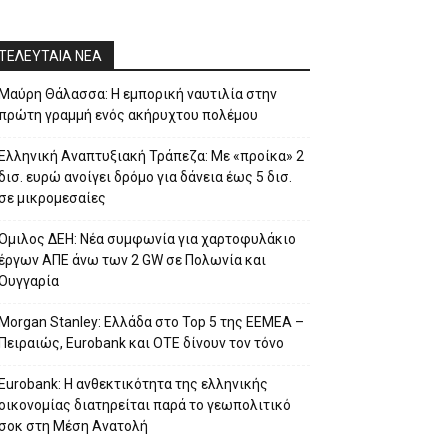
ΤΕΛΕΥΤΑΙΑ ΝΕΑ
Μαύρη Θάλασσα: Η εμπορική ναυτιλία στην
πρώτη γραμμή ενός ακήρυχτου πολέμου
Ελληνική Αναπτυξιακή Τράπεζα: Με «προίκα» 2
δισ. ευρώ ανοίγει δρόμο για δάνεια έως 5 δισ.
σε μικρομεσαίες
Όμιλος ΔΕΗ: Νέα συμφωνία για χαρτοφυλάκιο
έργων ΑΠΕ άνω των 2 GW σε Πολωνία και
Ουγγαρία
Morgan Stanley: Ελλάδα στο Top 5 της EEMEA –
Πειραιώς, Eurobank και ΟΤΕ δίνουν τον τόνο
Eurobank: Η ανθεκτικότητα της ελληνικής
οικονομίας διατηρείται παρά το γεωπολιτικό
σοκ στη Μέση Ανατολή