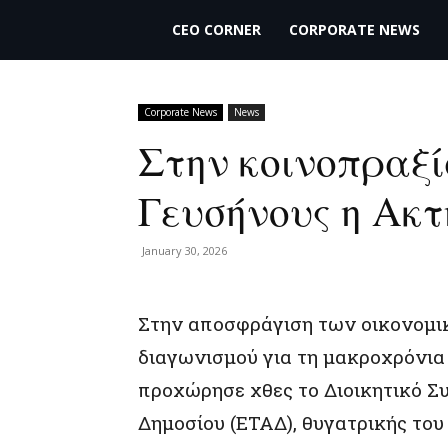
THECEO.gr
CEO CORNER
CORPORATE NEWS
Corporate News
News
Στην κοινοπραξί
Γευσήνους η Ακτ
January 30, 2026
Στην αποσφράγιση των οικονομι
διαγωνισμού για τη μακροχρόνια
προχώρησε χθες το Διοικητικό Σ
Δημοσίου (ΕΤΑΔ), θυγατρικής του