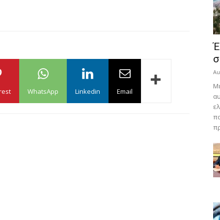
Έ
σ
Au
Με
rest
WhatsApp
Linkedin
Email
αυ
ελ
πα
πρ