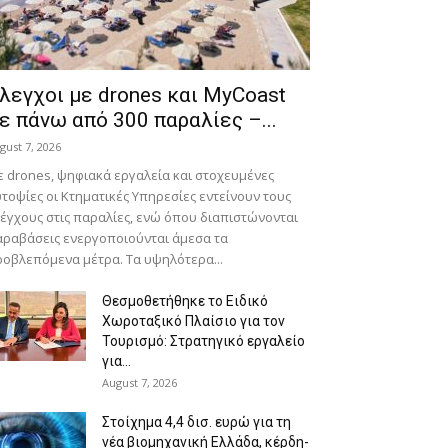
λεγχοι με drones και MyCoast
ε πάνω από 300 παραλίες –...
gust 7, 2026
 drones, ψηφιακά εργαλεία και στοχευμένες
τοψίες οι Κτηματικές Υπηρεσίες εντείνουν τους
έγχους στις παραλίες, ενώ όπου διαπιστώνονται
ραβάσεις ενεργοποιούνται άμεσα τα
οβλεπόμενα μέτρα. Τα υψηλότερα...
Θεσμοθετήθηκε το Ειδικό
Χωροταξικό Πλαίσιο για τον
Τουρισμό: Στρατηγικό εργαλείο
για...
August 7, 2026
Στοίχημα 4,4 δισ. ευρώ για τη
νέα βιομηχανική Ελλάδα, κέρδη-