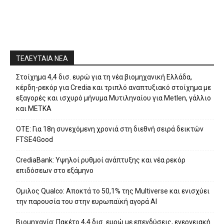
ΤΕΛΕΥΤΑΙΑ ΝΕΑ
Στοίχημα 4,4 δισ. ευρώ για τη νέα βιομηχανική Ελλάδα,
κέρδη-ρεκόρ για Credia και τριπλό αναπτυξιακό στοίχημα με
εξαγορές και ισχυρό μήνυμα Μυτιληναίου για Metlen, γάλλιο
και ΜΕΤΚΑ
ΟΤΕ: Για 18η συνεχόμενη χρονιά στη διεθνή σειρά δεικτών
FTSE4Good
CrediaBank: Υψηλοί ρυθμοί ανάπτυξης και νέα ρεκόρ
επιδόσεων στο εξάμηνο
Ομιλος Qualco: Αποκτά το 50,1% της Multiverse και ενισχύει
την παρουσία του στην ευρωπαϊκή αγορά ΑΙ
Βιομηχανία: Πακέτο 4,4 δισ. ευρώ με επενδύσεις, ενεργειακή