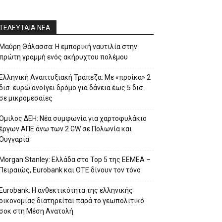
ΤΕΛΕΥΤΑΙΑ ΝΕΑ
Μαύρη Θάλασσα: Η εμπορική ναυτιλία στην
πρώτη γραμμή ενός ακήρυχτου πολέμου
Ελληνική Αναπτυξιακή Τράπεζα: Με «προίκα» 2
δισ. ευρώ ανοίγει δρόμο για δάνεια έως 5 δισ.
σε μικρομεσαίες
Όμιλος ΔΕΗ: Νέα συμφωνία για χαρτοφυλάκιο
έργων ΑΠΕ άνω των 2 GW σε Πολωνία και
Ουγγαρία
Morgan Stanley: Ελλάδα στο Top 5 της EEMEA –
Πειραιώς, Eurobank και ΟΤΕ δίνουν τον τόνο
Eurobank: Η ανθεκτικότητα της ελληνικής
οικονομίας διατηρείται παρά το γεωπολιτικό
σοκ στη Μέση Ανατολή