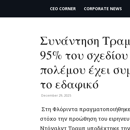
THECEO.gr
CEO CORNER
CORPORATE NEWS
Συνάντηση Τραμπ
95% του σχεδίου 
πολέμου έχει συ
το εδαφικό
December 29, 2025
Στη Φλόριντα πραγματοποιήθηκε
στόχο την προώθηση του ειρηνευτ
Ντόναλντ Τραμπ υποδέχτηκε την 