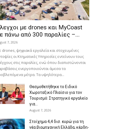
λεγχοι με drones και MyCoast
ε πάνω από 300 παραλίες –...
gust 7, 2026
 drones, ψηφιακά εργαλεία και στοχευμένες
τοψίες οι Κτηματικές Υπηρεσίες εντείνουν τους
έγχους στις παραλίες, ενώ όπου διαπιστώνονται
ραβάσεις ενεργοποιούνται άμεσα τα
οβλεπόμενα μέτρα. Τα υψηλότερα...
Θεσμοθετήθηκε το Ειδικό
Χωροταξικό Πλαίσιο για τον
Τουρισμό: Στρατηγικό εργαλείο
για...
August 7, 2026
Στοίχημα 4,4 δισ. ευρώ για τη
νέα βιομηχανική Ελλάδα, κέρδη-