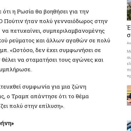
ότι η Ρωσία θα βοηθήσει για την
Ο Πούτιν ήταν πολύ γενναιόδωρος στην
Έ
α να πετυχαίνει, συμπεριλαμβανομένης
σ
ικού ρεύματος και άλλων αγαθών σε πολύ
Au
αμπ. «Ωστόσο, δεν έχει συμφωνήσει σε
Με
αυ
 θέλει να σταματήσει τους αγώνες και
ελ
συμπλήρωσε.
πα
πρ
ιτευχθεί συμφωνία για μια ζώνη
ς, ο Τραμπ απάντησε ότι το θέμα
ζει πολύ στην επίλυση».
ιρήνη»