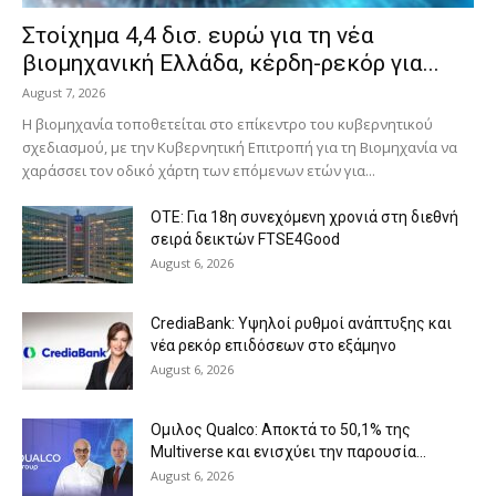
Στοίχημα 4,4 δισ. ευρώ για τη νέα
βιομηχανική Ελλάδα, κέρδη-ρεκόρ για...
August 7, 2026
Η βιομηχανία τοποθετείται στο επίκεντρο του κυβερνητικού
σχεδιασμού, με την Κυβερνητική Επιτροπή για τη Βιομηχανία να
χαράσσει τον οδικό χάρτη των επόμενων ετών για...
ΟΤΕ: Για 18η συνεχόμενη χρονιά στη διεθνή
σειρά δεικτών FTSE4Good
August 6, 2026
CrediaBank: Υψηλοί ρυθμοί ανάπτυξης και
νέα ρεκόρ επιδόσεων στο εξάμηνο
August 6, 2026
Ομιλος Qualco: Αποκτά το 50,1% της
Multiverse και ενισχύει την παρουσία...
August 6, 2026