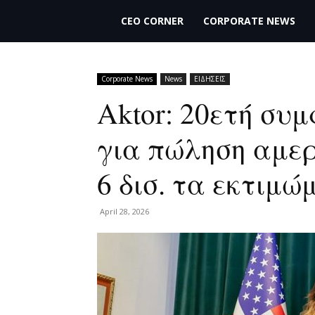
THECEO.gr
CEO CORNER
CORPORATE NEWS
Corporate News
News
ΕΙΔΗΣΕΙΣ
Aktor: 20ετή σ
για πώληση αμε
6 δισ. τα εκτιμώ
April 28, 2026