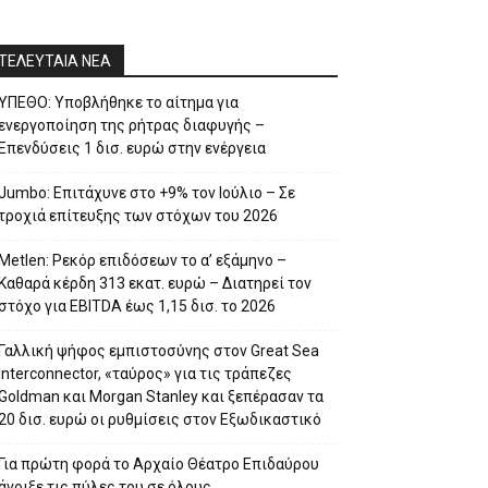
ΤΕΛΕΥΤΑΙΑ ΝΕΑ
ΥΠΕΘΟ: Υποβλήθηκε το αίτημα για
ενεργοποίηση της ρήτρας διαφυγής –
Επενδύσεις 1 δισ. ευρώ στην ενέργεια
Jumbo: Επιτάχυνε στο +9% τον Ιούλιο – Σε
τροχιά επίτευξης των στόχων του 2026
Metlen: Ρεκόρ επιδόσεων το α’ εξάμηνο –
Kαθαρά κέρδη 313 εκατ. ευρώ – Διατηρεί τον
στόχο για EBITDA έως 1,15 δισ. το 2026
Γαλλική ψήφος εμπιστοσύνης στον Great Sea
Interconnector, «ταύρος» για τις τράπεζες
Goldman και Morgan Stanley και ξεπέρασαν τα
20 δισ. ευρώ οι ρυθμίσεις στον Εξωδικαστικό
Για πρώτη φορά το Αρχαίο Θέατρο Επιδαύρου
άνοιξε τις πύλες του σε όλους