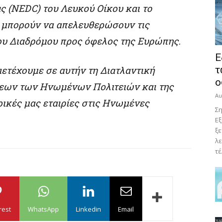
ς (NEDC) του Λευκού Οίκου και το
 μπορούν να απελευθερώσουν τις
ου Διαδρόμου προς όφελος της Ευρώπης.
E
ετέχουμε σε αυτήν τη Διατλαντική
τ
ο
εων των Ηνωμένων Πολιτειών και της
Au
ρικές μας εταιρίες στις Ηνωμένες
Ση
Εξ
ξε
λε
τέ
rest
WhatsApp
Linkedin
Email