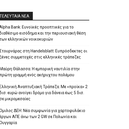
ΤΕΛΕΥΤΑΙΑ ΝΕΑ
Alpha Bank: Ευνοϊκές προοπτικές για το
διαθέσιμο εισόδημα και την περιουσιακή θέση
των ελληνικών νοικοκυριών
Στουρνάρας στη Handelsblatt: Ευπρόσδεκτες οι
ξένες συμμετοχές στις ελληνικές τράπεζες
Μαύρη Θάλασσα: Η εμπορική ναυτιλία στην
πρώτη γραμμή ενός ακήρυχτου πολέμου
Ελληνική Αναπτυξιακή Τράπεζα: Με «προίκα» 2
δισ. ευρώ ανοίγει δρόμο για δάνεια έως 5 δισ.
σε μικρομεσαίες
Όμιλος ΔΕΗ: Νέα συμφωνία για χαρτοφυλάκιο
έργων ΑΠΕ άνω των 2 GW σε Πολωνία και
Ουγγαρία