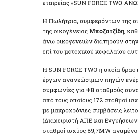
εταιρείας «SUN FORCE TWO ΑΝ
Η Πωλήτρια, συμφερόντων της ο
της οικογένειας
Μποζατζίδη
, κα
άνω οικογενειών διατηρούν στη
επί του μετοχικού κεφαλαίου αυτ
Η SUN FORCE TWO η οποία δραστ
έργων ανανεώσιμων πηγών ενέργ
συμφωνίες για ΦΒ σταθμούς συν
από τους οποίους 172 σταθμοί ισ
με μακροχρόνιες συμβάσεις λειτ
(Διαχειριστή ΑΠΕ και Εγγυήσεων 
σταθμοί ισχύος 89,7MW αναμένου