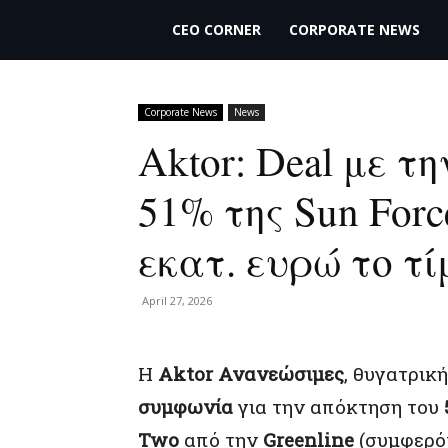
THECEO.gr
CEO CORNER
CORPORATE NEWS
Corporate News
News
Aktor: Deal με τη
51% της Sun Forc
εκατ. ευρώ το τ
April 27, 2026
Η
Aktor Ανανεώσιμες
, θυγατρικ
συμφωνία
για την απόκτηση του
Two
από την
Greenline
(συμφερό