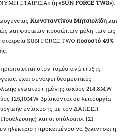
ΩΝΥΜΗ ΕΤΑΙΡΕΙΑ» (η
«SUN FORCE TWO»
).
ικογένειας
Κωνσταντίνου Μητσιολίδη
και
θώς και φυσικών προσώπων μέλη των ως
ν εταιρεία SUN FORCE TWO
ποσοστό 49%
ής.
ηριοποιείται στον τομέα ανάπτυξης
ειας, έχει συνάψει δεσμευτικές
ολικής εγκατεστημένης ισχύος 214,8MW
χύος 125,10ΜW βρίσκονται σε λειτουργία
ουργικής ενίσχυσης με τον ΔΑΠΕΕΠ
Προέλευσης) και οι υπόλοιποι 121
ν ηλέκτριση προκειμένου να ξεκινήσει η