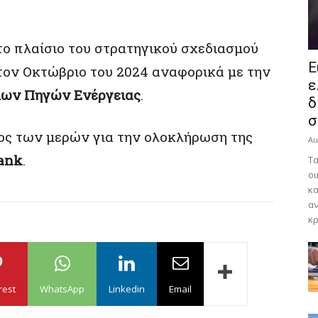
το πλαίσιο του στρατηγικού σχεδιασμού
E
 τον Οκτώβριο του 2024 αναφορικά με την
ε
ων Πηγών Ενέργειας
.
δ
σ
ος των μερών για την ολοκλήρωση της
Au
Bank
.
Τα
οι
κα
αν
κρ
rest
WhatsApp
Linkedin
Email