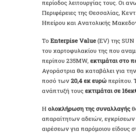
περίοδος λειτουργίας τους. Οι α
Περιφέρειες της Θεσσαλίας, Κεν
Ηπείρου και Ανατολικής Μακεδον
Το
Enterpise Value
(EV) της SUN
του χαρτοφυλακίου της που αναμέ
περίπου 235MW,
εκτιμάται στο π
Αγοράστρια θα καταβάλει για τη
ποσό των
20,4 εκ ευρώ
περίπου. 
ανάπτυξή τους
εκτιμάται σε 16εκ
Η
ολοκλήρωση της συναλλαγής
θ
απαραίτητων αδειών, εγκρίσεων
αιρέσεων για παρόμοιου είδους 