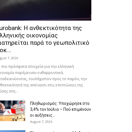
urobank: Η ανθεκτικότητα της
λληνικής οικονομίας
ιατηρείται παρά το γεωπολιτικό
οκ...
gust 7, 2026
 πιο πρόσφατα στοιχεία για την ελληνική
κονομία παρέμειναν ενθαρρυντικά,
ταδεικνύοντας, τουλάχιστον προς το παρόν, την
θεκτικότητά της απέναντι στις επιπτώσεις της
ίσης στη...
Πληθωρισμός: Υποχώρησε στο
3,4% τον Ιούλιο – Πού επιμένουν
οι αυξήσεις...
August 7, 2026