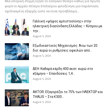
Μια ιστορική στιγμή έζησε το ελληνικό θέατρο καθώς για πρώτη
φορά το Αρχαίο Θέατρο Επιδαύρου φιλοξένησε μια παράσταση
σχεδιασμένη εξαρχής ώστε να είναι προσβάσιμη...
Γαλλική «ψήφος εμπιστοσύνης» στην
ηλεκτρική διασύνδεση Ελλάδας – Κύπρου με
την...
August 5, 2026
Eξωδικαστικός Μηχανισμός: Άνω των 20
δισ. ευρώ οι ρυθμίσεις οφειλών από...
August 5, 2026
ΔΕΗ: Καθαρά κέρδη 400 εκατ. ευρώ στο
εξάμηνο – Επενδύσεις 1,4...
August 5, 2026
AKTOR: Εξαγοράζει το 75% των ΗΛΕΚΤΩΡ και
THALIS – Στα €300...
August 5, 2026