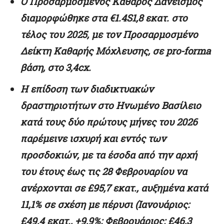
Ο Προσαρμοσμένος Καθαρός Δανεισμός
διαμορφώθηκε στα €1.4S1,8 εκατ. στο
τέλος του 2025, με τον Προσαρμοσμένο
Δείκτη Καθαρής Μόχλευσης, σε pro-forma
βάση, στo 3,4cx.
Η
επίδοση
των
διαδικτυακών
δραστηριοτήτων
στο
Ηνωμένο
Βασίλειο
κατά
τους
δύο
πρώτους
μήνες
του
2026
παρέμεινε ισχυρή
και
εντός
των
προσδοκιών,
με
τα
έσοδα
από
την
αρχή
του
έτους έως
τις
28
Φεβρουαρίου
να
ανέρχονται
σε
£95,7
εκατ., αυξημένα κατά
11,1% σε σχέση με πέρυσι (Ιανουάριος:
£49,4 εκατ., +9,9%; Φεβρουάριος: £46,3