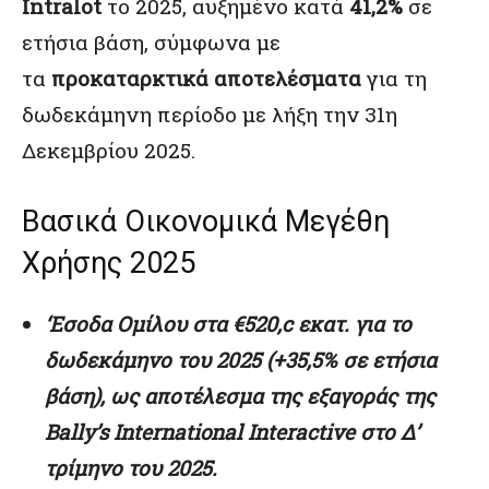
Intralot
το 2025, αυξημένο κατά
41,2%
σε
ετήσια βάση, σύμφωνα με
τα
προκαταρκτικά αποτελέσματα
για τη
δωδεκάμηνη περίοδο με λήξη την 31η
Δεκεμβρίου 2025.
Βασικά Οικονομικά Μεγέθη
Χρήσης 2025
‘Εσοδα
Ομίλου
στα
€520,c
εκατ.
για
το
δωδεκάμηνο
του
2025
(+35,5%
σε
ετήσια
βάση),
ως
αποτέλεσμα
της
εξαγοράς
της
Bally’s
International Interactive
στο
Δ
’
τρίμηνο
του
2025.