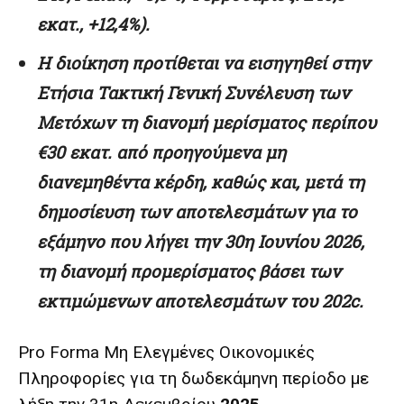
εκατ., +12,4%).
Η
διοίκηση
προτίθεται
να
εισηγηθεί
στην
Ετήσια
Τακτική
Γενική
Συνέλευση
των
Μετόχων
τη
διανομή
μερίσματος
περίπου
€30
εκατ.
από
προηγούμενα
μη
διανεμηθέντα
κέρδη,
καθώς
και,
μετά
τη
δημοσίευση
των
αποτελεσμάτων
για
το
εξάμηνο
που λήγει την 30
η
Ιουνίου 2026,
τη διανομή προμερίσματος βάσει των
εκτιμώμενων αποτελεσμάτων του 202c.
Pro Forma Μη Ελεγμένες Οικονομικές
Πληροφορίες για τη δωδεκάμηνη περίοδο με