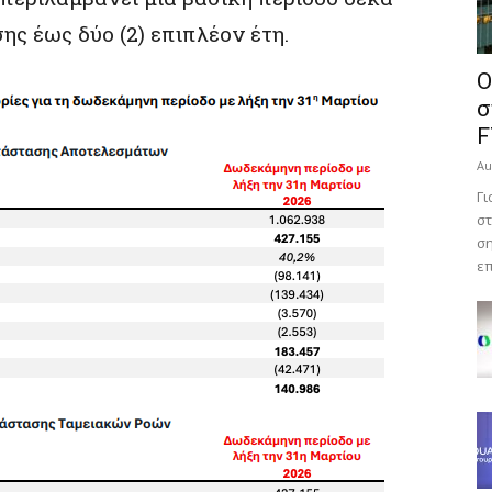
ης έως δύο (2) επιπλέον έτη.
Ο
σ
F
Au
Γι
στ
ση
επ