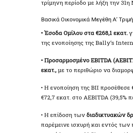
τρίμηνη περίοδο με λήξη την 31η
Βασικά Οικονομικά Μεγέθη Α’ Τριμ
• Έσοδα Ομίλου στα €268,1 εκατ.
γ
της ενοποίησης της Bally’s Interna
• Προσαρμοσμένο EBITDA (AEBITDA
εκατ.,
με το περιθώριο να διαμορ
• Η ενοποίηση της BII προσέθεσε 
€72,7 εκατ. στο AEBITDA (39,5% 
• Η επίδοση των
διαδικτυακών δ
παρέμεινε ισχυρή και εντός τω