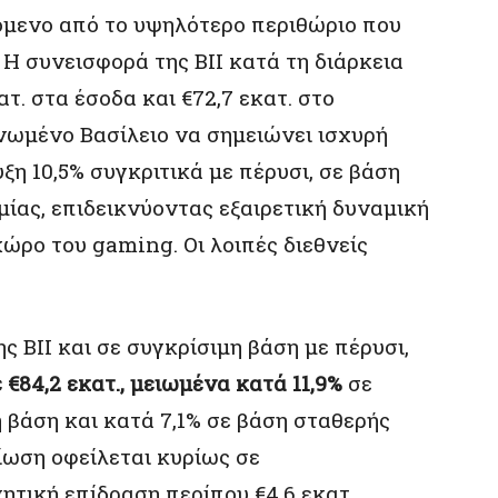
μενο από το υψηλότερο περιθώριο που
 Η συνεισφορά της BII κατά τη διάρκεια
ατ. στα έσοδα και €72,7 εκατ. στο
ωμένο Βασίλειο να σημειώνει ισχυρή
 10,5% συγκριτικά με πέρυσι, σε βάση
ίας, επιδεικνύοντας εξαιρετική δυναμική
ώρο του gaming. Οι λοιπές διεθνείς
 BII και σε συγκρίσιμη βάση με πέρυσι,
 €84,2 εκατ., μειωμένα κατά 11,9%
σε
 βάση και κατά 7,1% σε βάση σταθερής
ίωση οφείλεται κυρίως σε
τική επίδραση περίπου €4,6 εκατ.,