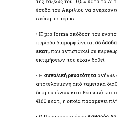
της τάξεως του 10,5% κατά το Α’ 
έσοδα του Απριλίου να ανέρχονται
σχέση με πέρυσι.
• Η pro forma απόδοση του ενοπ
περίοδο διαμορφώνεται
σε έσοδα
εκατ.,
που αντιστοιχεί σε περιθώ
εκτιμήσεων που είχαν δοθεί.
• Η
συνολική ρευστότητα
ανήλθε σ
αποτελούμενη από ταμειακά διαθ
δεσμευμένων καταθέσεων) και τ
€160 εκατ., η οποία παραμένει π
• Ο Προσαρμοσμένος
Καθαρός Δα