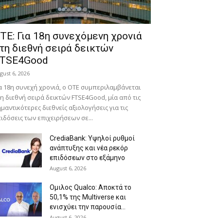
ΤΕ: Για 18η συνεχόμενη χρονιά
τη διεθνή σειρά δεικτών
TSE4Good
gust 6, 2026
α 18η συνεχή χρονιά, ο ΟΤΕ συμπεριλαμβάνεται
η διεθνή σειρά δεικτών FTSE4Good, μία από τις
μαντικότερες διεθνείς αξιολογήσεις για τις
ιδόσεις των επιχειρήσεων σε...
CrediaBank: Υψηλοί ρυθμοί
ανάπτυξης και νέα ρεκόρ
επιδόσεων στο εξάμηνο
August 6, 2026
Ομιλος Qualco: Αποκτά το
50,1% της Multiverse και
ενισχύει την παρουσία...
August 6, 2026