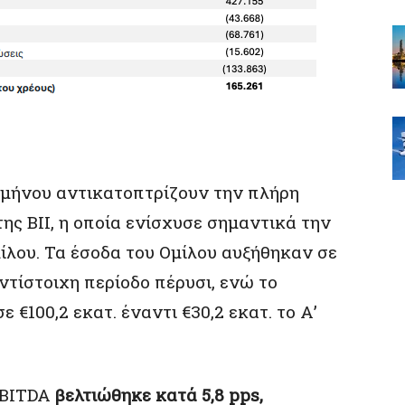
ιμήνου αντικατοπτρίζουν την πλήρη
ς BII, η οποία ενίσχυσε σημαντικά την
ίλου. Τα έσοδα του Ομίλου αυξήθηκαν σε
αντίστοιχη περίοδο πέρυσι, ενώ το
€100,2 εκατ. έναντι €30,2 εκατ. το Α’
EBITDA
βελτιώθηκε κατά 5,8 pps,