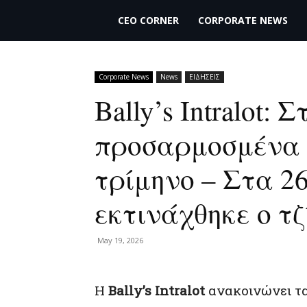
THECEO.gr
CEO CORNER
CORPORATE NEWS
Corporate News
News
ΕΙΔΗΣΕΙΣ
Bally’s Intralot: 
προσαρμοσμένα 
τρίμηνο – Στα 26
εκτινάχθηκε ο τζ
May 19, 2026
Η
Bally’s Intralot
ανακοινώνει τ