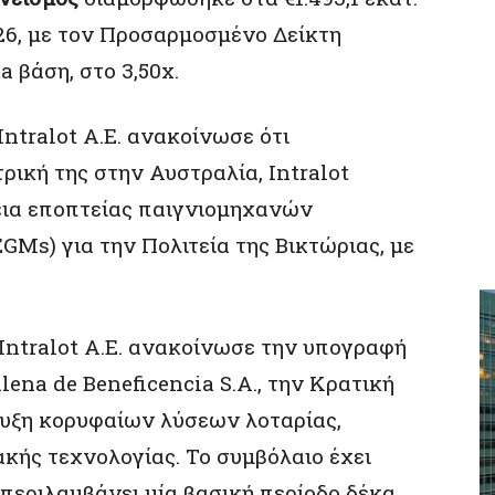
026, με τον Προσαρμοσμένο Δείκτη
 βάση, στο 3,50x.
 Ιntralot A.E. ανακοίνωσε ότι
ική της στην Αυστραλία, Ιntralot
δεια εποπτείας παιγνιομηχανών
GMs) για την Πολιτεία της Βικτώριας, με
’s Ιntralot A.E. ανακοίνωσε την υπογραφή
lena de Beneficencia S.A., την Κρατική
τυξη κορυφαίων λύσεων λοταρίας,
κής τεχνολογίας. Το συμβόλαιο έχει
 περιλαμβάνει μία βασική περίοδο δέκα