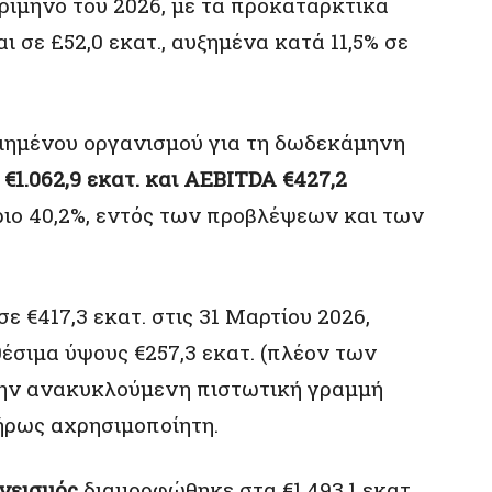
τρίμηνο του 2026, με τα προκαταρκτικά
 σε £52,0 εκατ., αυξημένα κατά 11,5% σε
οιημένου οργανισμού για τη δωδεκάμηνη
 €1.062,9 εκατ. και AEBITDA €427,2
ριο 40,2%, εντός των προβλέψεων και των
ε €417,3 εκατ. στις 31 Μαρτίου 2026,
έσιμα ύψους €257,3 εκατ. (πλέον των
ην ανακυκλούμενη πιστωτική γραμμή
λήρως αχρησιμοποίητη.
νεισμός
διαμορφώθηκε στα €1.493,1 εκατ.