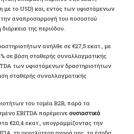
η με το USD) και, εντός των υφιστάμενων
 στην αναπροσαρμογή του ποσοστού
 διάρκεια της περιόδου.
στηριοτήτων ανήλθε σε €27,5 εκατ., με
,8% σε βάση σταθερής συναλλαγματικής
BITDA των υφιστάμενων δραστηριοτήτων
βάση σταθερής συναλλαγματικής
ιοτήτων του τομέα B2B, παρά τα
σμένο EBITDA παρέμεινε
ουσιαστικά
στα €20,4 εκατ., υπογραμμίζοντας την
ΗΠΑ, τη μεγαλύτερη αγορά μας, τα έσοδα