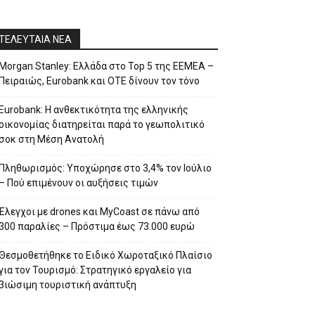
ΤΕΛΕΥΤΑΙΑ ΝΕΑ
Morgan Stanley: Ελλάδα στο Top 5 της EEMEA –
Πειραιώς, Eurobank και ΟΤΕ δίνουν τον τόνο
Eurobank: Η ανθεκτικότητα της ελληνικής
οικονομίας διατηρείται παρά το γεωπολιτικό
σοκ στη Μέση Ανατολή
Πληθωρισμός: Υποχώρησε στο 3,4% τον Ιούλιο
– Πού επιμένουν οι αυξήσεις τιμών
Έλεγχοι με drones και MyCoast σε πάνω από
300 παραλίες – Πρόστιμα έως 73.000 ευρώ
Θεσμοθετήθηκε το Ειδικό Χωροταξικό Πλαίσιο
για τον Τουρισμό: Στρατηγικό εργαλείο για
βιώσιμη τουριστική ανάπτυξη