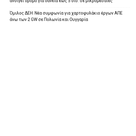
ανοίγει δρόμο για δάνεια έως 5 δισ. σε μικρομεσαίες
Όμιλος ΔΕΗ: Νέα συμφωνία για χαρτοφυλάκιο έργων ΑΠΕ
άνω των 2 GW σε Πολωνία και Ουγγαρία