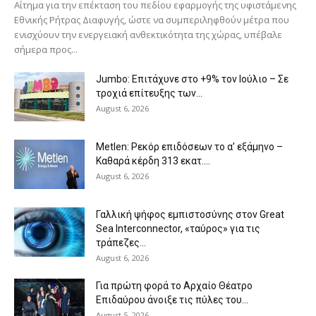
Αίτημα για την επέκταση του πεδίου εφαρμογής της υφιστάμενης
Εθνικής Ρήτρας Διαφυγής, ώστε να συμπεριληφθούν μέτρα που
ενισχύουν την ενεργειακή ανθεκτικότητα της χώρας, υπέβαλε
σήμερα προς...
Jumbo: Επιτάχυνε στο +9% τον Ιούλιο – Σε
τροχιά επίτευξης των...
August 6, 2026
Metlen: Ρεκόρ επιδόσεων το α’ εξάμηνο –
Kαθαρά κέρδη 313 εκατ....
August 6, 2026
Γαλλική ψήφος εμπιστοσύνης στον Great
Sea Interconnector, «ταύρος» για τις
τράπεζες...
August 6, 2026
Για πρώτη φορά το Αρχαίο Θέατρο
Επιδαύρου άνοιξε τις πύλες του...
August 5, 2026