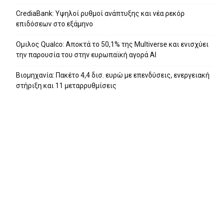
CrediaBank: Υψηλοί ρυθμοί ανάπτυξης και νέα ρεκόρ
επιδόσεων στο εξάμηνο
Ομιλος Qualco: Αποκτά το 50,1% της Multiverse και ενισχύει
την παρουσία του στην ευρωπαϊκή αγορά ΑΙ
Βιομηχανία: Πακέτο 4,4 δισ. ευρώ με επενδύσεις, ενεργειακή
στήριξη και 11 μεταρρυθμίσεις