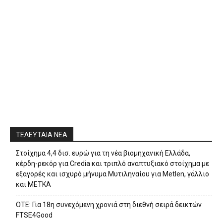
ΤΕΛΕΥΤΑΙΑ ΝΕΑ
Στοίχημα 4,4 δισ. ευρώ για τη νέα βιομηχανική Ελλάδα,
κέρδη-ρεκόρ για Credia και τριπλό αναπτυξιακό στοίχημα με
εξαγορές και ισχυρό μήνυμα Μυτιληναίου για Metlen, γάλλιο
και ΜΕΤΚΑ
ΟΤΕ: Για 18η συνεχόμενη χρονιά στη διεθνή σειρά δεικτών
FTSE4Good