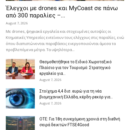
Έλεγχοι με drones και MyCoast σε πάνω
από 300 παραλίες –...
August 7, 2026
Με drones, ψηφιακά εργαλεία και στοχευμένες αυτοψίες οι
Κτηματικές Υπηρεσίες εντείνουν τους ελέγχους στις παραλίες, ενώ
όπου διαπιστώνονται παραβάσεις ενεργοποιούνται άμεσα τα
προβλεπόμενα μέτρα. Τα υψηλότερα...
Θεσμοθετήθηκε το Ειδικό Χωροταξικό
Πλαίσιο για τον Τουρισμό: Στρατηγικό
εργαλείο για...
August 7, 2026
Στοίχημα 4,4 δισ. ευρώ για τη νέα
βιομηχανική Ελλάδα, κέρδη-ρεκόρ για...
August 7, 2026
ΟΤΕ: Για 18η συνεχόμενη χρονιά στη διεθνή
σειρά δεικτών FTSE4Good