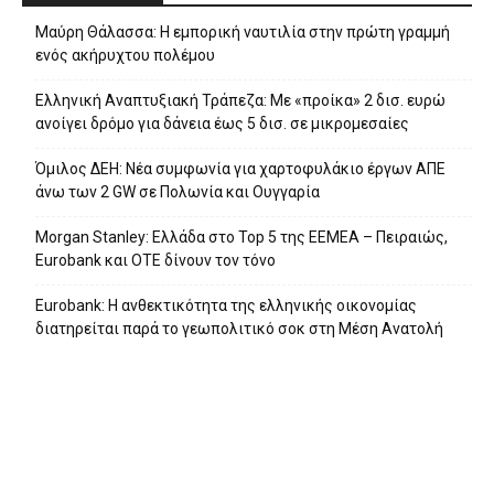
Μαύρη Θάλασσα: Η εμπορική ναυτιλία στην πρώτη γραμμή
ενός ακήρυχτου πολέμου
Ελληνική Αναπτυξιακή Τράπεζα: Με «προίκα» 2 δισ. ευρώ
ανοίγει δρόμο για δάνεια έως 5 δισ. σε μικρομεσαίες
Όμιλος ΔΕΗ: Νέα συμφωνία για χαρτοφυλάκιο έργων ΑΠΕ
άνω των 2 GW σε Πολωνία και Ουγγαρία
Morgan Stanley: Ελλάδα στο Top 5 της EEMEA – Πειραιώς,
Eurobank και ΟΤΕ δίνουν τον τόνο
Eurobank: Η ανθεκτικότητα της ελληνικής οικονομίας
διατηρείται παρά το γεωπολιτικό σοκ στη Μέση Ανατολή