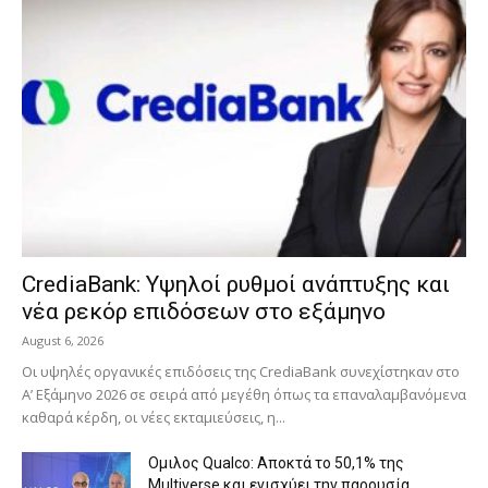
CrediaBank: Υψηλοί ρυθμοί ανάπτυξης και
νέα ρεκόρ επιδόσεων στο εξάμηνο
August 6, 2026
Οι υψηλές οργανικές επιδόσεις της CrediaBank συνεχίστηκαν στο
Α’ Εξάμηνο 2026 σε σειρά από μεγέθη όπως τα επαναλαμβανόμενα
καθαρά κέρδη, οι νέες εκταμιεύσεις, η...
Ομιλος Qualco: Αποκτά το 50,1% της
Multiverse και ενισχύει την παρουσία...