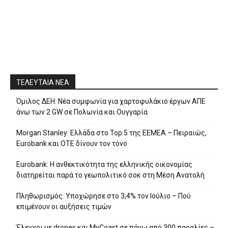
ΤΕΛΕΥΤΑΙΑ ΝΕΑ
Όμιλος ΔΕΗ: Νέα συμφωνία για χαρτοφυλάκιο έργων ΑΠΕ
άνω των 2 GW σε Πολωνία και Ουγγαρία
Morgan Stanley: Ελλάδα στο Top 5 της EEMEA – Πειραιώς,
Eurobank και ΟΤΕ δίνουν τον τόνο
Eurobank: Η ανθεκτικότητα της ελληνικής οικονομίας
διατηρείται παρά το γεωπολιτικό σοκ στη Μέση Ανατολή
Πληθωρισμός: Υποχώρησε στο 3,4% τον Ιούλιο – Πού
επιμένουν οι αυξήσεις τιμών
Έλεγχοι με drones και MyCoast σε πάνω από 300 παραλίες –