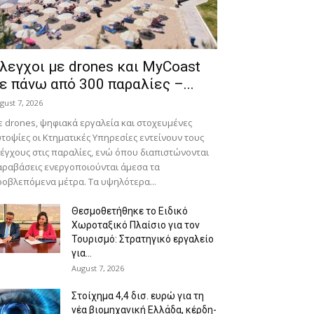
λεγχοι με drones και MyCoast
ε πάνω από 300 παραλίες –...
gust 7, 2026
 drones, ψηφιακά εργαλεία και στοχευμένες
τοψίες οι Κτηματικές Υπηρεσίες εντείνουν τους
έγχους στις παραλίες, ενώ όπου διαπιστώνονται
ραβάσεις ενεργοποιούνται άμεσα τα
οβλεπόμενα μέτρα. Τα υψηλότερα...
Θεσμοθετήθηκε το Ειδικό
Χωροταξικό Πλαίσιο για τον
Τουρισμό: Στρατηγικό εργαλείο
για...
August 7, 2026
Στοίχημα 4,4 δισ. ευρώ για τη
νέα βιομηχανική Ελλάδα, κέρδη-