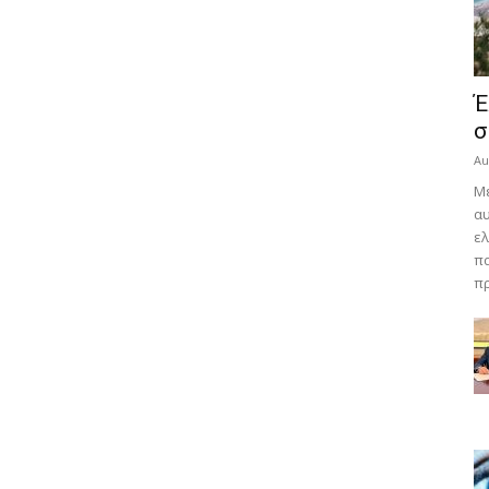
Έ
σ
Au
Με
αυ
ελ
πα
πρ