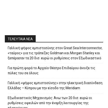
ΤΕΛΕΥΤΑΙΑ ΝΕΑ
Γαλλική ψήφος εμπιστοσύνης στον Great Sea Interconnector,
«ταύρος» για τις τράπεζες Goldman και Morgan Stanley και
ξεπέρασαν τα 20 δισ. ευρώ οι ρυθμίσεις στον Εξωδικαστικό
Για πρώτη φορά το Αρχαίο Θέατρο Επιδαύρου άνοιξε τις
πύλες του σε όλους
Γαλλική «ψήφος εμπιστοσύνης» στην ηλεκτρική διασύνδεση
Ελλάδας – Κύπρου με την είσοδο της Meridiam
Eξωδικαστικός Μηχανισμός: Άνω των 20 δισ. ευρώ οι
ρυθμίσεις οφειλών από την έναρξη λειτουργίας της