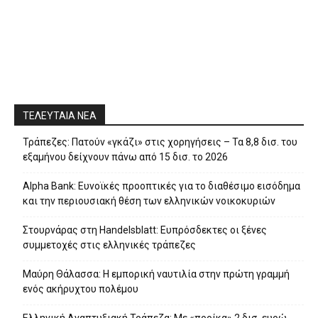
ΤΕΛΕΥΤΑΙΑ ΝΕΑ
Τράπεζες: Πατούν «γκάζι» στις χορηγήσεις – Τα 8,8 δισ. του
εξαμήνου δείχνουν πάνω από 15 δισ. το 2026
Alpha Bank: Ευνοϊκές προοπτικές για το διαθέσιμο εισόδημα
και την περιουσιακή θέση των ελληνικών νοικοκυριών
Στουρνάρας στη Handelsblatt: Ευπρόσδεκτες οι ξένες
συμμετοχές στις ελληνικές τράπεζες
Μαύρη Θάλασσα: Η εμπορική ναυτιλία στην πρώτη γραμμή
ενός ακήρυχτου πολέμου
Ελληνική Αναπτυξιακή Τράπεζα: Με «προίκα» 2 δισ. ευρώ