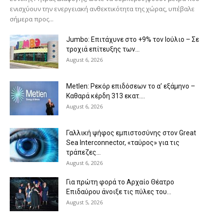
ενισχύουν την ενεργειακή ανθεκτικότητα της χώρας, υπέβαλε
σήμερα προς...
Jumbo: Επιτάχυνε στο +9% τον Ιούλιο – Σε
τροχιά επίτευξης των...
August 6, 2026
Metlen: Ρεκόρ επιδόσεων το α’ εξάμηνο –
Kαθαρά κέρδη 313 εκατ....
August 6, 2026
Γαλλική ψήφος εμπιστοσύνης στον Great
Sea Interconnector, «ταύρος» για τις
τράπεζες...
August 6, 2026
Για πρώτη φορά το Αρχαίο Θέατρο
Επιδαύρου άνοιξε τις πύλες του...
August 5, 2026