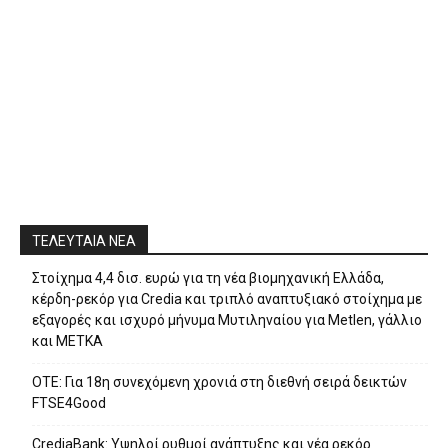
ΤΕΛΕΥΤΑΙΑ ΝΕΑ
Στοίχημα 4,4 δισ. ευρώ για τη νέα βιομηχανική Ελλάδα,
κέρδη-ρεκόρ για Credia και τριπλό αναπτυξιακό στοίχημα με
εξαγορές και ισχυρό μήνυμα Μυτιληναίου για Metlen, γάλλιο
και ΜΕΤΚΑ
ΟΤΕ: Για 18η συνεχόμενη χρονιά στη διεθνή σειρά δεικτών
FTSE4Good
CrediaBank: Υψηλοί ρυθμοί ανάπτυξης και νέα ρεκόρ