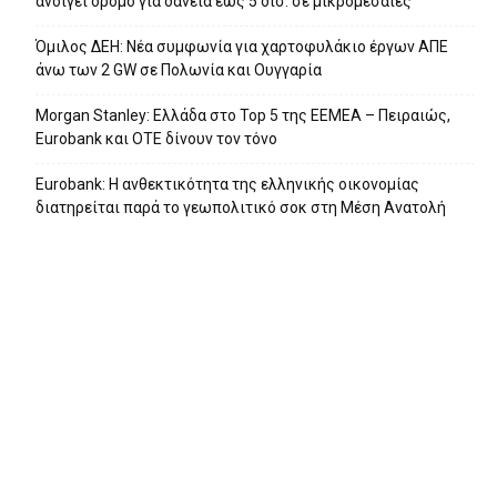
ανοίγει δρόμο για δάνεια έως 5 δισ. σε μικρομεσαίες
Όμιλος ΔΕΗ: Νέα συμφωνία για χαρτοφυλάκιο έργων ΑΠΕ
άνω των 2 GW σε Πολωνία και Ουγγαρία
Morgan Stanley: Ελλάδα στο Top 5 της EEMEA – Πειραιώς,
Eurobank και ΟΤΕ δίνουν τον τόνο
Eurobank: Η ανθεκτικότητα της ελληνικής οικονομίας
διατηρείται παρά το γεωπολιτικό σοκ στη Μέση Ανατολή