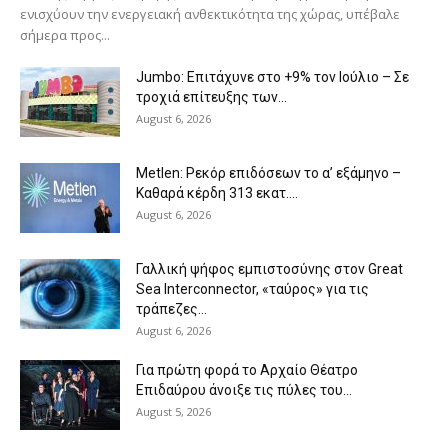
ενισχύουν την ενεργειακή ανθεκτικότητα της χώρας, υπέβαλε
σήμερα προς...
Jumbo: Επιτάχυνε στο +9% τον Ιούλιο – Σε
τροχιά επίτευξης των...
August 6, 2026
Metlen: Ρεκόρ επιδόσεων το α’ εξάμηνο –
Kαθαρά κέρδη 313 εκατ....
August 6, 2026
Γαλλική ψήφος εμπιστοσύνης στον Great
Sea Interconnector, «ταύρος» για τις
τράπεζες...
August 6, 2026
Για πρώτη φορά το Αρχαίο Θέατρο
Επιδαύρου άνοιξε τις πύλες του...
August 5, 2026