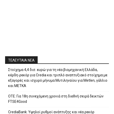
ΤΕΛΕΥΤΑΙΑ ΝΕΑ
Στοίχημα 4,4 δισ. ευρώ για τη νέα βιομηχανική Ελλάδα,
κέρδη-ρεκόρ για Credia και τριπλό αναπτυξιακό στοίχημα με
εξαγορές και ισχυρό μήνυμα Μυτιληναίου για Metlen, γάλλιο
και ΜΕΤΚΑ
ΟΤΕ: Για 18η συνεχόμενη χρονιά στη διεθνή σειρά δεικτών
FTSE4Good
CrediaBank: Υψηλοί ρυθμοί ανάπτυξης και νέα ρεκόρ