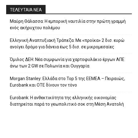
ΤΕΛΕΥΤΑΙΑ ΝΕΑ
Μαύρη Θάλασσα: Η εμπορική ναυτιλία στην πρώτη γραμμή
ενός ακήρυχτου πολέμου
Ελληνική Αναπτυξιακή Τράπεζα: Με «προίκα» 2 δισ. ευρώ
ανοίγει δρόμο για δάνεια έως 5 δισ. σε μικρομεσαίες
Όμιλος ΔΕΗ: Νέα συμφωνία για χαρτοφυλάκιο έργων ΑΠΕ
άνω των 2 GW σε Πολωνία και Ουγγαρία
Morgan Stanley: Ελλάδα στο Top 5 της EEMEA – Πειραιώς,
Eurobank και ΟΤΕ δίνουν τον τόνο
Eurobank: Η ανθεκτικότητα της ελληνικής οικονομίας
διατηρείται παρά το γεωπολιτικό σοκ στη Μέση Ανατολή