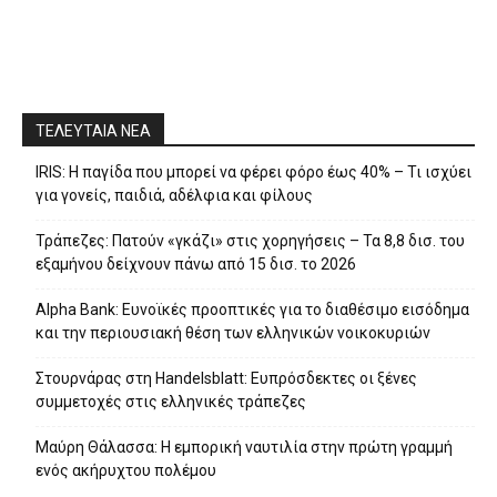
ΤΕΛΕΥΤΑΙΑ ΝΕΑ
IRIS: Η παγίδα που μπορεί να φέρει φόρο έως 40% – Τι ισχύει
για γονείς, παιδιά, αδέλφια και φίλους
Τράπεζες: Πατούν «γκάζι» στις χορηγήσεις – Τα 8,8 δισ. του
εξαμήνου δείχνουν πάνω από 15 δισ. το 2026
Alpha Bank: Ευνοϊκές προοπτικές για το διαθέσιμο εισόδημα
και την περιουσιακή θέση των ελληνικών νοικοκυριών
Στουρνάρας στη Handelsblatt: Ευπρόσδεκτες οι ξένες
συμμετοχές στις ελληνικές τράπεζες
Μαύρη Θάλασσα: Η εμπορική ναυτιλία στην πρώτη γραμμή
ενός ακήρυχτου πολέμου