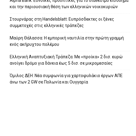
Alpha Bank: Ευνοϊκές προοπτικές για το διαθέσιμο εισόδημα
και την περιουσιακή θέση των ελληνικών νοικοκυριών
Στουρνάρας στη Handelsblatt: Ευπρόσδεκτες οι ξένες
συμμετοχές στις ελληνικές τράπεζες
Μαύρη Θάλασσα: Η εμπορική ναυτιλία στην πρώτη γραμμή
ενός ακήρυχτου πολέμου
Ελληνική Αναπτυξιακή Τράπεζα: Με «προίκα» 2 δισ. ευρώ
ανοίγει δρόμο για δάνεια έως 5 δισ. σε μικρομεσαίες
Όμιλος ΔΕΗ: Νέα συμφωνία για χαρτοφυλάκιο έργων ΑΠΕ
άνω των 2 GW σε Πολωνία και Ουγγαρία