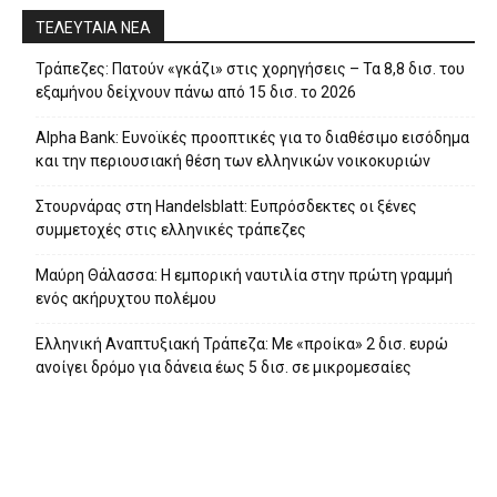
ΤΕΛΕΥΤΑΙΑ ΝΕΑ
Τράπεζες: Πατούν «γκάζι» στις χορηγήσεις – Τα 8,8 δισ. του
εξαμήνου δείχνουν πάνω από 15 δισ. το 2026
Alpha Bank: Ευνοϊκές προοπτικές για το διαθέσιμο εισόδημα
και την περιουσιακή θέση των ελληνικών νοικοκυριών
Στουρνάρας στη Handelsblatt: Ευπρόσδεκτες οι ξένες
συμμετοχές στις ελληνικές τράπεζες
Μαύρη Θάλασσα: Η εμπορική ναυτιλία στην πρώτη γραμμή
ενός ακήρυχτου πολέμου
Ελληνική Αναπτυξιακή Τράπεζα: Με «προίκα» 2 δισ. ευρώ
ανοίγει δρόμο για δάνεια έως 5 δισ. σε μικρομεσαίες