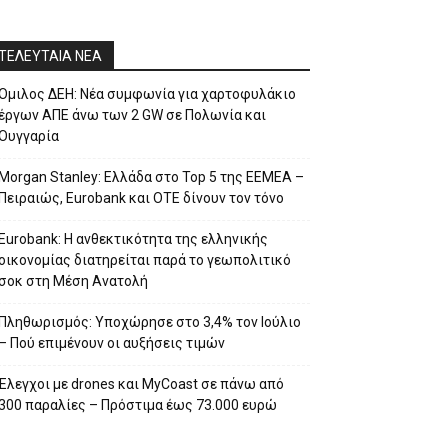
ΤΕΛΕΥΤΑΙΑ ΝΕΑ
Όμιλος ΔΕΗ: Νέα συμφωνία για χαρτοφυλάκιο
έργων ΑΠΕ άνω των 2 GW σε Πολωνία και
Ουγγαρία
Morgan Stanley: Ελλάδα στο Top 5 της EEMEA –
Πειραιώς, Eurobank και ΟΤΕ δίνουν τον τόνο
Eurobank: Η ανθεκτικότητα της ελληνικής
οικονομίας διατηρείται παρά το γεωπολιτικό
σοκ στη Μέση Ανατολή
Πληθωρισμός: Υποχώρησε στο 3,4% τον Ιούλιο
– Πού επιμένουν οι αυξήσεις τιμών
Έλεγχοι με drones και MyCoast σε πάνω από
300 παραλίες – Πρόστιμα έως 73.000 ευρώ