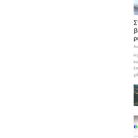
Σ
β
ρ
Au
Η 
κυ
Επ
χά