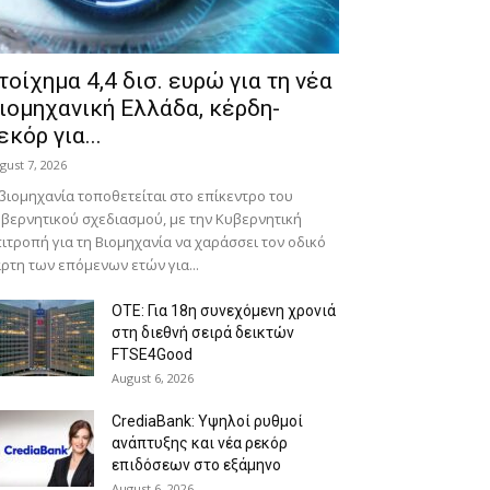
τοίχημα 4,4 δισ. ευρώ για τη νέα
ιομηχανική Ελλάδα, κέρδη-
εκόρ για...
gust 7, 2026
βιομηχανία τοποθετείται στο επίκεντρο του
βερνητικού σχεδιασμού, με την Κυβερνητική
ιτροπή για τη Βιομηχανία να χαράσσει τον οδικό
ρτη των επόμενων ετών για...
ΟΤΕ: Για 18η συνεχόμενη χρονιά
στη διεθνή σειρά δεικτών
FTSE4Good
August 6, 2026
CrediaBank: Υψηλοί ρυθμοί
ανάπτυξης και νέα ρεκόρ
επιδόσεων στο εξάμηνο
August 6, 2026