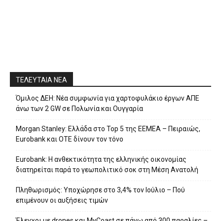
ΤΕΛΕΥΤΑΙΑ ΝΕΑ
Όμιλος ΔΕΗ: Νέα συμφωνία για χαρτοφυλάκιο έργων ΑΠΕ
άνω των 2 GW σε Πολωνία και Ουγγαρία
Morgan Stanley: Ελλάδα στο Top 5 της EEMEA – Πειραιώς,
Eurobank και ΟΤΕ δίνουν τον τόνο
Eurobank: Η ανθεκτικότητα της ελληνικής οικονομίας
διατηρείται παρά το γεωπολιτικό σοκ στη Μέση Ανατολή
Πληθωρισμός: Υποχώρησε στο 3,4% τον Ιούλιο – Πού
επιμένουν οι αυξήσεις τιμών
Έλεγχοι με drones και MyCoast σε πάνω από 300 παραλίες –