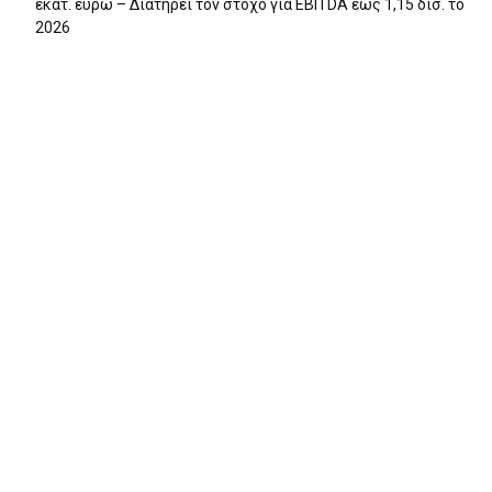
εκατ. ευρώ – Διατηρεί τον στόχο για EBITDA έως 1,15 δισ. το
2026