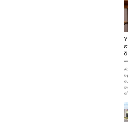
Υ
ε
δ
Au
Αί
υφ
συ
εν
σή