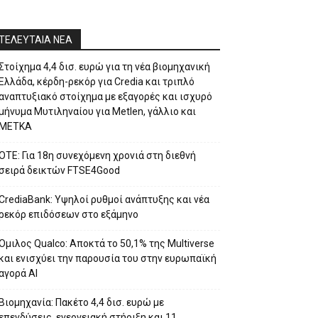
ΤΕΛΕΥΤΑΙΑ ΝΕΑ
Στοίχημα 4,4 δισ. ευρώ για τη νέα βιομηχανική
Ελλάδα, κέρδη-ρεκόρ για Credia και τριπλό
αναπτυξιακό στοίχημα με εξαγορές και ισχυρό
μήνυμα Μυτιληναίου για Metlen, γάλλιο και
ΜΕΤΚΑ
ΟΤΕ: Για 18η συνεχόμενη χρονιά στη διεθνή
σειρά δεικτών FTSE4Good
CrediaBank: Υψηλοί ρυθμοί ανάπτυξης και νέα
ρεκόρ επιδόσεων στο εξάμηνο
Ομιλος Qualco: Αποκτά το 50,1% της Multiverse
και ενισχύει την παρουσία του στην ευρωπαϊκή
αγορά ΑΙ
Βιομηχανία: Πακέτο 4,4 δισ. ευρώ με
επενδύσεις, ενεργειακή στήριξη και 11