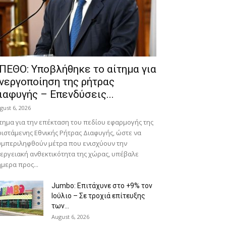
ΠΕΘΟ: Υποβλήθηκε το αίτημα για
νεργοποίηση της ρήτρας
ιαφυγής – Επενδύσεις...
gust 6, 2026
τημα για την επέκταση του πεδίου εφαρμογής της
ιστάμενης Εθνικής Ρήτρας Διαφυγής, ώστε να
μπεριληφθούν μέτρα που ενισχύουν την
εργειακή ανθεκτικότητα της χώρας, υπέβαλε
μερα προς...
Jumbo: Επιτάχυνε στο +9% τον
Ιούλιο – Σε τροχιά επίτευξης
των...
August 6, 2026