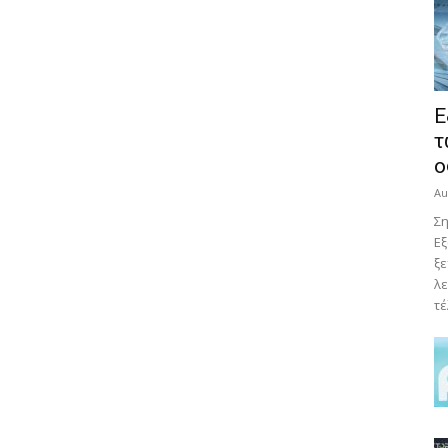
E
τ
ο
Au
Ση
Εξ
ξε
λε
τέ