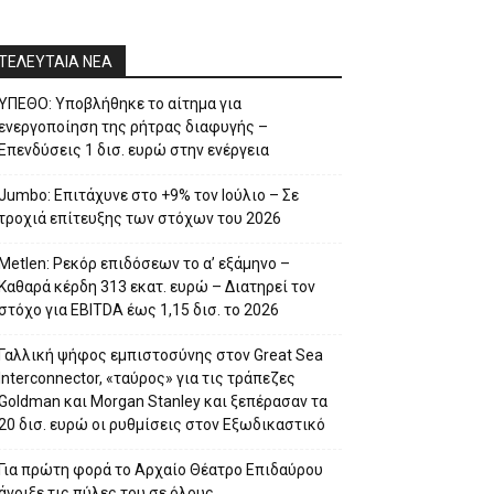
ΤΕΛΕΥΤΑΙΑ ΝΕΑ
ΥΠΕΘΟ: Υποβλήθηκε το αίτημα για
ενεργοποίηση της ρήτρας διαφυγής –
Επενδύσεις 1 δισ. ευρώ στην ενέργεια
Jumbo: Επιτάχυνε στο +9% τον Ιούλιο – Σε
τροχιά επίτευξης των στόχων του 2026
Metlen: Ρεκόρ επιδόσεων το α’ εξάμηνο –
Kαθαρά κέρδη 313 εκατ. ευρώ – Διατηρεί τον
στόχο για EBITDA έως 1,15 δισ. το 2026
Γαλλική ψήφος εμπιστοσύνης στον Great Sea
Interconnector, «ταύρος» για τις τράπεζες
Goldman και Morgan Stanley και ξεπέρασαν τα
20 δισ. ευρώ οι ρυθμίσεις στον Εξωδικαστικό
Για πρώτη φορά το Αρχαίο Θέατρο Επιδαύρου
άνοιξε τις πύλες του σε όλους