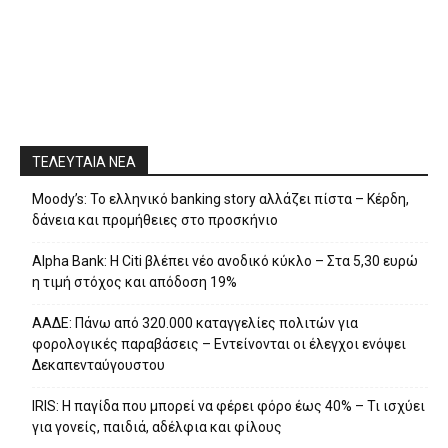
ΤΕΛΕΥΤΑΙΑ ΝΕΑ
Moody’s: Το ελληνικό banking story αλλάζει πίστα – Κέρδη,
δάνεια και προμήθειες στο προσκήνιο
Alpha Bank: Η Citi βλέπει νέο ανοδικό κύκλο – Στα 5,30 ευρώ
η τιμή στόχος και απόδοση 19%
ΑΑΔΕ: Πάνω από 320.000 καταγγελίες πολιτών για
φορολογικές παραβάσεις – Εντείνονται οι έλεγχοι ενόψει
Δεκαπενταύγουστου
IRIS: Η παγίδα που μπορεί να φέρει φόρο έως 40% – Τι ισχύει
για γονείς, παιδιά, αδέλφια και φίλους