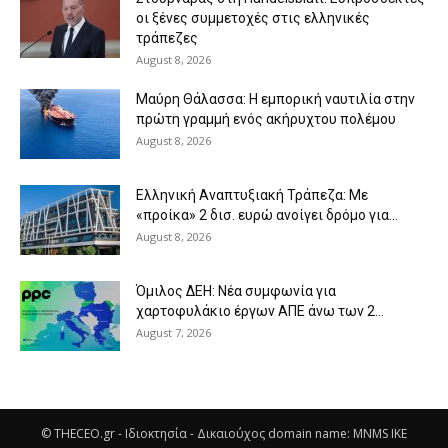
οι ξένες συμμετοχές στις ελληνικές
τράπεζες
August 8, 2026
Μαύρη Θάλασσα: Η εμπορική ναυτιλία στην
πρώτη γραμμή ενός ακήρυχτου πολέμου
August 8, 2026
Ελληνική Αναπτυξιακή Τράπεζα: Με
«προίκα» 2 δισ. ευρώ ανοίγει δρόμο για...
August 8, 2026
Όμιλος ΔΕΗ: Νέα συμφωνία για
χαρτοφυλάκιο έργων ΑΠΕ άνω των 2...
August 7, 2026
© THECEO.gr - Ιδιοκτησία - Δικαιούχος domain name: MNMS IKE